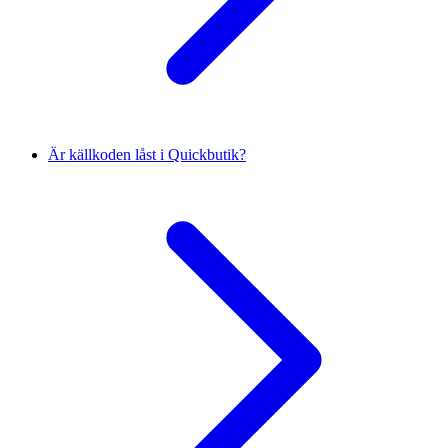
Är källkoden låst i Quickbutik?