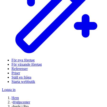
För nya företag
För växande företag
Referenser
Priser
Ställ en fråga
Starta webbutik
Logga in
Hem
›
Hjälpcenter
›
Ingår i Pro