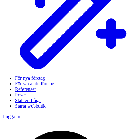
För nya företag
För växande företag
Referenser
Priser
Ställ en fråga
Starta webbutik
Logga in