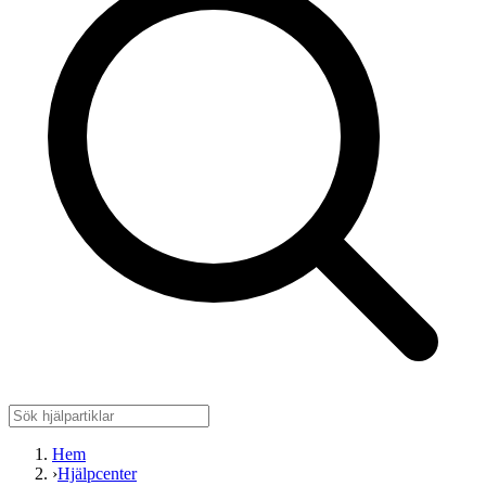
Hem
›
Hjälpcenter