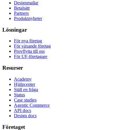
Designmallar
Betalsätt
Partners
Produktnyheter
Lösningar
För nya företag
För växande företag
Provflytta till oss
För UF-företagare
Resurser
Academy
Hjälpcenter
Ställ en fråga
Status
Case studies
Agentic Commerce
API docs
Design docs
Företaget