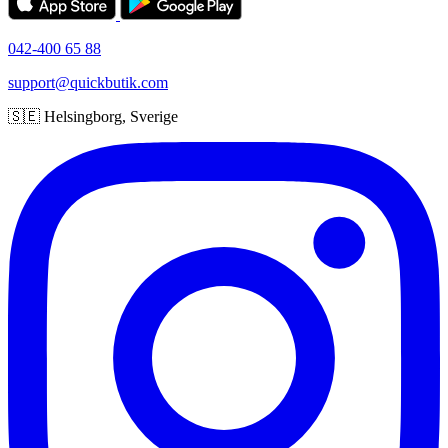
042-400 65 88
support@quickbutik.com
🇸🇪 Helsingborg, Sverige