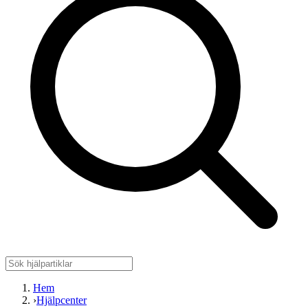
Hem
›
Hjälpcenter