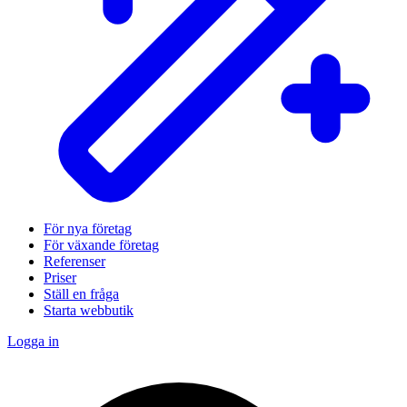
För nya företag
För växande företag
Referenser
Priser
Ställ en fråga
Starta webbutik
Logga in