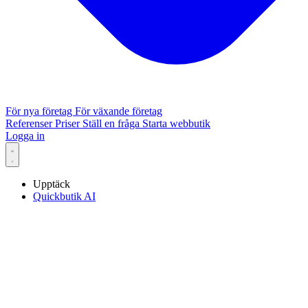
För nya företag
För växande företag
Referenser
Priser
Ställ en fråga
Starta webbutik
Logga in
Upptäck
Quickbutik AI