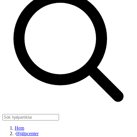
Hem
›
Hjälpcenter