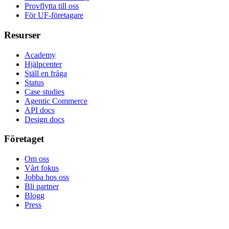
Provflytta till oss
För UF-företagare
Resurser
Academy
Hjälpcenter
Ställ en fråga
Status
Case studies
Agentic Commerce
API docs
Design docs
Företaget
Om oss
Vårt fokus
Jobba hos oss
Bli partner
Blogg
Press