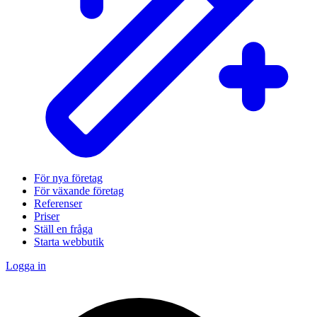
För nya företag
För växande företag
Referenser
Priser
Ställ en fråga
Starta webbutik
Logga in