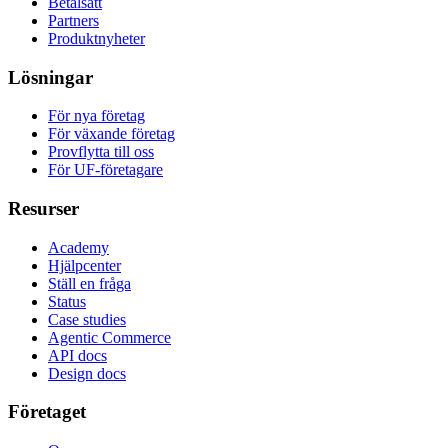
Betalsätt
Partners
Produktnyheter
Lösningar
För nya företag
För växande företag
Provflytta till oss
För UF-företagare
Resurser
Academy
Hjälpcenter
Ställ en fråga
Status
Case studies
Agentic Commerce
API docs
Design docs
Företaget