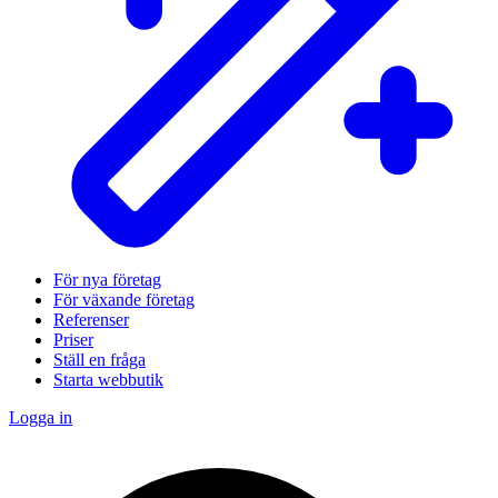
För nya företag
För växande företag
Referenser
Priser
Ställ en fråga
Starta webbutik
Logga in