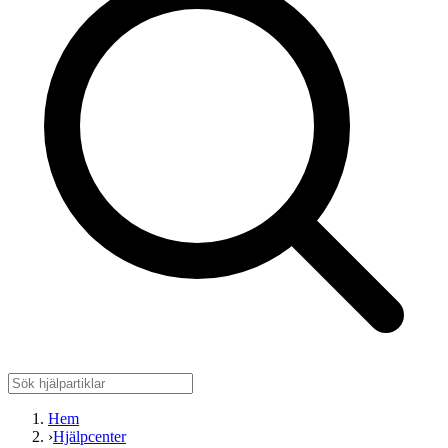
Hem
›
Hjälpcenter