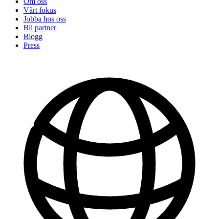
Om oss
Vårt fokus
Jobba hos oss
Bli partner
Blogg
Press