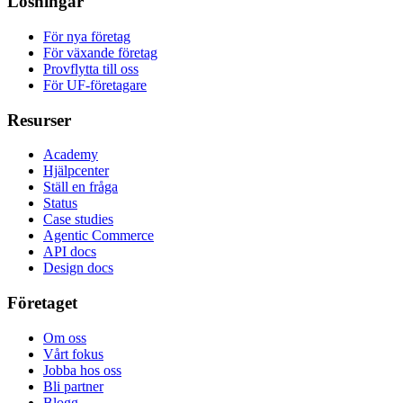
Lösningar
För nya företag
För växande företag
Provflytta till oss
För UF-företagare
Resurser
Academy
Hjälpcenter
Ställ en fråga
Status
Case studies
Agentic Commerce
API docs
Design docs
Företaget
Om oss
Vårt fokus
Jobba hos oss
Bli partner
Blogg