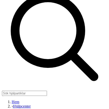
Hem
›
Hjälpcenter