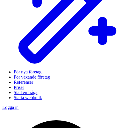
För nya företag
För växande företag
Referenser
Priser
Ställ en fråga
Starta webbutik
Logga in