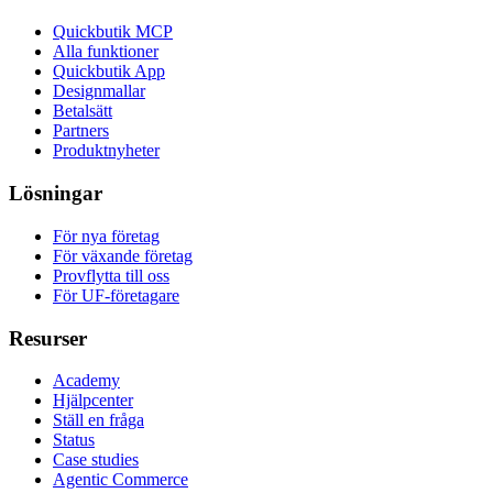
Quickbutik MCP
Alla funktioner
Quickbutik App
Designmallar
Betalsätt
Partners
Produktnyheter
Lösningar
För nya företag
För växande företag
Provflytta till oss
För UF-företagare
Resurser
Academy
Hjälpcenter
Ställ en fråga
Status
Case studies
Agentic Commerce