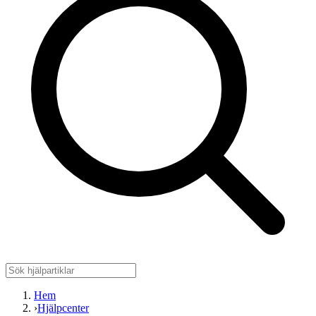
Hem
›
Hjälpcenter