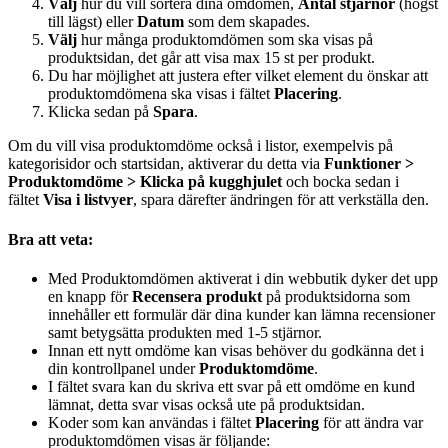
Välj
hur du vill sortera dina omdömen,
Antal stjärnor
(högst
till lägst) eller
Datum
som dem skapades.
Välj
hur många produktomdömen som ska visas på
produktsidan, det går att visa max 15 st per produkt.
Du har möjlighet att justera efter vilket element du önskar att
produktomdömena ska visas i fältet
Placering
.
Klicka sedan på
Spara
.
Om du vill visa produktomdöme också i listor, exempelvis på
kategorisidor och startsidan, aktiverar du detta via
Funktioner >
Produktomdöme > Klicka på
kugghjulet
och bocka sedan i
fältet
Visa i listvyer
, spara därefter ändringen för att verkställa den.
Bra att veta:
Med Produktomdömen aktiverat i din webbutik dyker det upp
en knapp för
Recensera produkt
på produktsidorna som
innehåller ett formulär där dina kunder kan lämna recensioner
samt betygsätta produkten med 1-5 stjärnor.
Innan ett nytt omdöme kan visas behöver du godkänna det i
din kontrollpanel under
Produktomdöme
.
I fältet svara kan du skriva ett svar på ett omdöme en kund
lämnat, detta svar visas också ute på produktsidan.
Koder som kan användas i fältet
Placering
för att ändra var
produktomdömen visas är följande: