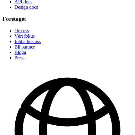
API docs
Design docs
Företaget
Om oss
Vårt fokus
Jobba hos oss
Bli partner
Blogg
Press