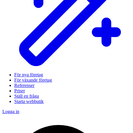
För nya företag
För växande företag
Referenser
Priser
Ställ en fråga
Starta webbutik
Logga in