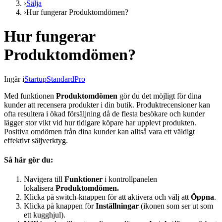
›
Sälja
›
Hur fungerar Produktomdömen?
Hur fungerar
Produktomdömen?
Ingår i
Startup
Standard
Pro
Med funktionen
Produktomdömen
gör du det möjligt för dina
kunder att recensera produkter i din butik. Produktrecensioner kan
ofta resultera i ökad försäljning då de flesta besökare och kunder
lägger stor vikt vid hur tidigare köpare har upplevt produkten.
Positiva omdömen från dina kunder kan alltså vara ett väldigt
effektivt säljverktyg.
Så här gör du:
Navigera till
Funktioner
i kontrollpanelen
lokalisera
Produktomdömen.
Klicka på switch-knappen för att aktivera och välj att
Öppna
.
Klicka på knappen för
Inställningar
(ikonen som ser ut som
ett kugghjul).