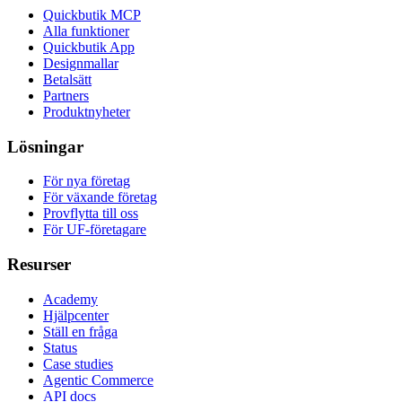
Quickbutik MCP
Alla funktioner
Quickbutik App
Designmallar
Betalsätt
Partners
Produktnyheter
Lösningar
För nya företag
För växande företag
Provflytta till oss
För UF-företagare
Resurser
Academy
Hjälpcenter
Ställ en fråga
Status
Case studies
Agentic Commerce
API docs