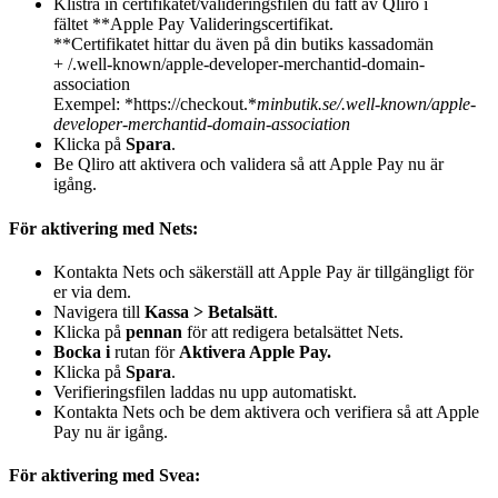
Klistra in certifikatet/valideringsfilen du fått av Qliro i
fältet **Apple Pay Valideringscertifikat.
**Certifikatet hittar du även på din butiks kassadomän
+ /.well-known/apple-developer-merchantid-domain-
association
Exempel: *https://checkout.*
minbutik.se/.well-known/apple-
developer-merchantid-domain-association
Klicka på
Spara
.
Be Qliro att aktivera och validera så att Apple Pay nu är
igång.
För aktivering med Nets:
Kontakta Nets och säkerställ att Apple Pay är tillgängligt för
er via dem.
Navigera till
Kassa > Betalsätt
.
Klicka på
pennan
för att redigera betalsättet Nets.
Bocka i
rutan för
Aktivera Apple Pay.
Klicka på
Spara
.
Verifieringsfilen laddas nu upp automatiskt.
Kontakta Nets och be dem aktivera och verifiera så att Apple
Pay nu är igång.
För aktivering med Svea: