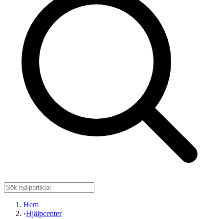
Hem
›
Hjälpcenter