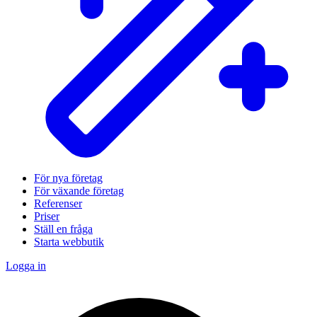
För nya företag
För växande företag
Referenser
Priser
Ställ en fråga
Starta webbutik
Logga in