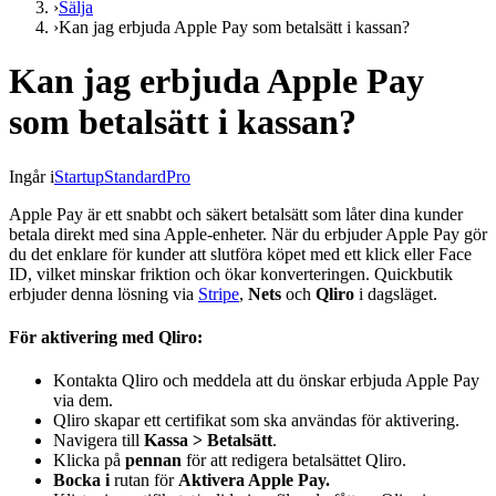
›
Sälja
›
Kan jag erbjuda Apple Pay som betalsätt i kassan?
Kan jag erbjuda Apple Pay
som betalsätt i kassan?
Ingår i
Startup
Standard
Pro
Apple Pay är ett snabbt och säkert betalsätt som låter dina kunder
betala direkt med sina Apple-enheter. När du erbjuder Apple Pay gör
du det enklare för kunder att slutföra köpet med ett klick eller Face
ID, vilket minskar friktion och ökar konverteringen. Quickbutik
erbjuder denna lösning via
Stripe
,
Nets
och
Qliro
i dagsläget.
För aktivering med Qliro:
Kontakta Qliro och meddela att du önskar erbjuda Apple Pay
via dem.
Qliro skapar ett certifikat som ska användas för aktivering.
Navigera till
Kassa > Betalsätt
.
Klicka på
pennan
för att redigera betalsättet Qliro.
Bocka i
rutan för
Aktivera Apple Pay.