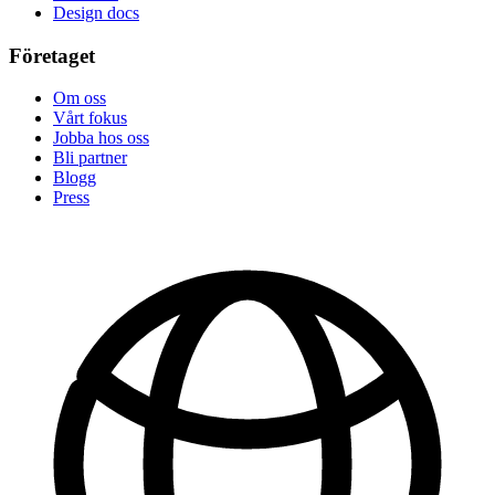
Design docs
Företaget
Om oss
Vårt fokus
Jobba hos oss
Bli partner
Blogg
Press