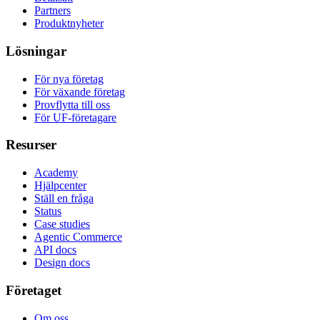
Partners
Produktnyheter
Lösningar
För nya företag
För växande företag
Provflytta till oss
För UF-företagare
Resurser
Academy
Hjälpcenter
Ställ en fråga
Status
Case studies
Agentic Commerce
API docs
Design docs
Företaget
Om oss