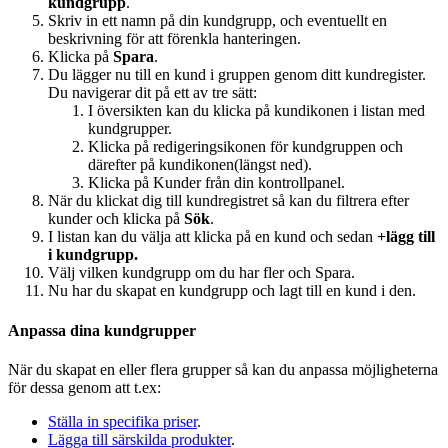
kundgrupp
.
Skriv in ett namn på din kundgrupp, och eventuellt en
beskrivning för att förenkla hanteringen.
Klicka på
Spara
.
Du lägger nu till en kund i gruppen genom ditt kundregister.
Du navigerar dit på ett av tre sätt:
I översikten kan du klicka på kundikonen i listan med
kundgrupper.
Klicka på redigeringsikonen för kundgruppen och
därefter på kundikonen(längst ned).
Klicka på Kunder från din kontrollpanel.
När du klickat dig till kundregistret så kan du filtrera efter
kunder och klicka på
Sök
.
I listan kan du välja att klicka på en kund och sedan
+lägg till
i kundgrupp.
Välj vilken kundgrupp om du har fler och Spara.
Nu har du skapat en kundgrupp och lagt till en kund i den.
Anpassa dina kundgrupper
När du skapat en eller flera grupper så kan du anpassa möjligheterna
för dessa genom att t.ex:
Ställa in specifika priser
.
Lägga till särskilda produkter
.