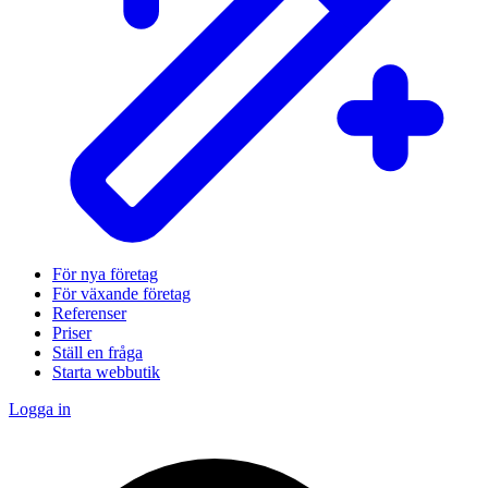
För nya företag
För växande företag
Referenser
Priser
Ställ en fråga
Starta webbutik
Logga in