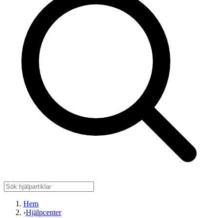
Hem
›
Hjälpcenter