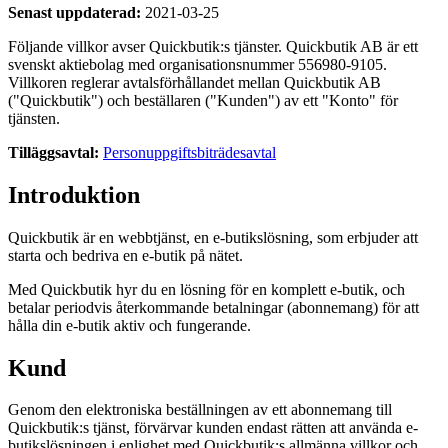
Senast uppdaterad:
2021-03-25
Följande villkor avser Quickbutik:s tjänster. Quickbutik AB är ett
svenskt aktiebolag med organisationsnummer 556980-9105.
Villkoren reglerar avtalsförhållandet mellan Quickbutik AB
("Quickbutik") och beställaren ("Kunden") av ett "Konto" för
tjänsten.
Tilläggsavtal:
Personuppgiftsbiträdesavtal
Introduktion
Quickbutik är en webbtjänst, en e-butikslösning, som erbjuder att
starta och bedriva en e-butik på nätet.
Med Quickbutik hyr du en lösning för en komplett e-butik, och
betalar periodvis återkommande betalningar (abonnemang) för att
hålla din e-butik aktiv och fungerande.
Kund
Genom den elektroniska beställningen av ett abonnemang till
Quickbutik:s tjänst, förvärvar kunden endast rätten att använda e-
butikslösningen i enlighet med Quickbutik:s allmänna villkor och