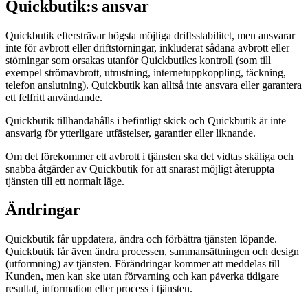
Quickbutik:s ansvar
Quickbutik eftersträvar högsta möjliga driftsstabilitet, men ansvarar
inte för avbrott eller driftstörningar, inkluderat sådana avbrott eller
störningar som orsakas utanför Quickbutik:s kontroll (som till
exempel strömavbrott, utrustning, internetuppkoppling, täckning,
telefon anslutning). Quickbutik kan alltså inte ansvara eller garantera
ett felfritt användande.
Quickbutik tillhandahålls i befintligt skick och Quickbutik är inte
ansvarig för ytterligare utfästelser, garantier eller liknande.
Om det förekommer ett avbrott i tjänsten ska det vidtas skäliga och
snabba åtgärder av Quickbutik för att snarast möjligt återuppta
tjänsten till ett normalt läge.
Ändringar
Quickbutik får uppdatera, ändra och förbättra tjänsten löpande.
Quickbutik får även ändra processen, sammansättningen och design
(utformning) av tjänsten. Förändringar kommer att meddelas till
Kunden, men kan ske utan förvarning och kan påverka tidigare
resultat, information eller process i tjänsten.