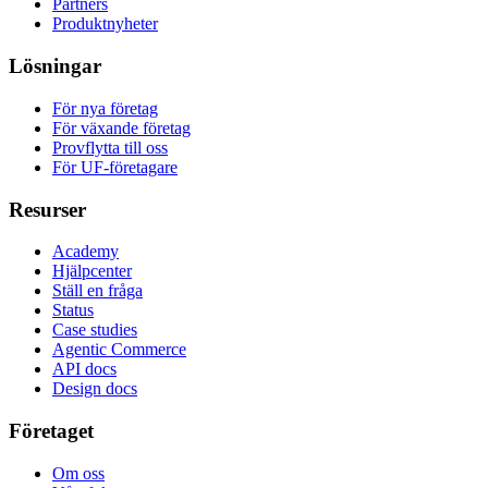
Partners
Produktnyheter
Lösningar
För nya företag
För växande företag
Provflytta till oss
För UF-företagare
Resurser
Academy
Hjälpcenter
Ställ en fråga
Status
Case studies
Agentic Commerce
API docs
Design docs
Företaget
Om oss