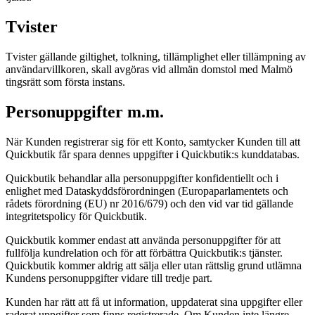
Tvister
Tvister gällande giltighet, tolkning, tillämplighet eller tillämpning av
användarvillkoren, skall avgöras vid allmän domstol med Malmö
tingsrätt som första instans.
Personuppgifter m.m.
När Kunden registrerar sig för ett Konto, samtycker Kunden till att
Quickbutik får spara dennes uppgifter i Quickbutik:s kunddatabas.
Quickbutik behandlar alla personuppgifter konfidentiellt och i
enlighet med Dataskyddsförordningen (Europaparlamentets och
rådets förordning (EU) nr 2016/679) och den vid var tid gällande
integritetspolicy för Quickbutik.
Quickbutik kommer endast att använda personuppgifter för att
fullfölja kundrelation och för att förbättra Quickbutik:s tjänster.
Quickbutik kommer aldrig att sälja eller utan rättslig grund utlämna
Kundens personuppgifter vidare till tredje part.
Kunden har rätt att få ut information, uppdaterat sina uppgifter eller
raderat uppgifter som finns registrerade. Om Kunden inte längre