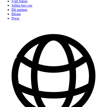
Vårt fokus
Jobba hos oss
Bli partner
Blogg
Press