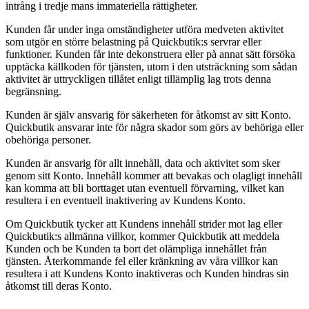
intrång i tredje mans immateriella rättigheter.
Kunden får under inga omständigheter utföra medveten aktivitet
som utgör en större belastning på Quickbutik:s servrar eller
funktioner. Kunden får inte dekonstruera eller på annat sätt försöka
upptäcka källkoden för tjänsten, utom i den utsträckning som sådan
aktivitet är uttryckligen tillåtet enligt tillämplig lag trots denna
begränsning.
Kunden är själv ansvarig för säkerheten för åtkomst av sitt Konto.
Quickbutik ansvarar inte för några skador som görs av behöriga eller
obehöriga personer.
Kunden är ansvarig för allt innehåll, data och aktivitet som sker
genom sitt Konto. Innehåll kommer att bevakas och olagligt innehåll
kan komma att bli borttaget utan eventuell förvarning, vilket kan
resultera i en eventuell inaktivering av Kundens Konto.
Om Quickbutik tycker att Kundens innehåll strider mot lag eller
Quickbutik:s allmänna villkor, kommer Quickbutik att meddela
Kunden och be Kunden ta bort det olämpliga innehållet från
tjänsten. Återkommande fel eller kränkning av våra villkor kan
resultera i att Kundens Konto inaktiveras och Kunden hindras sin
åtkomst till deras Konto.