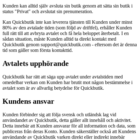
Kunden kan alltid själv avsluta sin butik genom att sätta sin butik i
status "Privat" och avslutat sin prenumeration.
Kan Quickbutik inte kan leverera tjänsten till Kunden under minst
80% av den avtalade tiden (som följd av driftfel), erhåller Kunden
full rätt till att avbryta avtalet och få hela beloppet återbetalt. I en
sådan situation, måste Kunden alltid ta direkt kontakt med
Quickbutik genom support@quickbutik.com - eftersom det är denna
tid som gäller som första kontakttid.
Avtalets upphörande
Quickbutik har rätt att säga upp avtalet under avtalstiden med
omedelbar verkan om Kunden har brutit mot någon bestämmelse i
avtalet som är av allvarlig betydelse för Quickbutik.
Kundens ansvar
Kunden förbinder sig att följa svensk och utländsk lag vid
användandet av Quickbutik, detta gäller allt innehåll och aktivitet.
Detta innebär att Kunden ansvarar för all information och data, som
publiceras från deras Konto. Kunden säkerställer också att Kundens
användande av Quickbutik varken direkt eller indirekt innebär