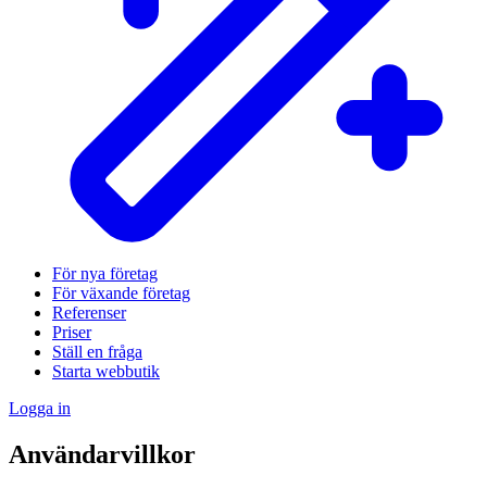
För nya företag
För växande företag
Referenser
Priser
Ställ en fråga
Starta webbutik
Logga in
Användarvillkor