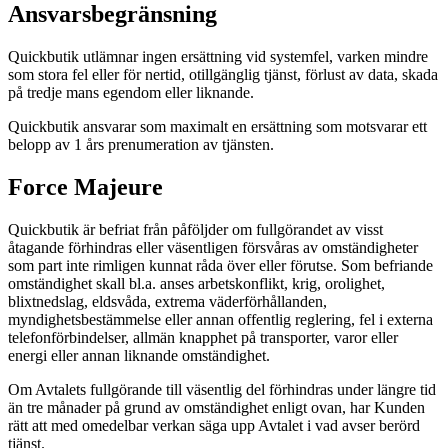
Ansvarsbegränsning
Quickbutik utlämnar ingen ersättning vid systemfel, varken mindre
som stora fel eller för nertid, otillgänglig tjänst, förlust av data, skada
på tredje mans egendom eller liknande.
Quickbutik ansvarar som maximalt en ersättning som motsvarar ett
belopp av 1 års prenumeration av tjänsten.
Force Majeure
Quickbutik är befriat från påföljder om fullgörandet av visst
åtagande förhindras eller väsentligen försvåras av omständigheter
som part inte rimligen kunnat råda över eller förutse. Som befriande
omständighet skall bl.a. anses arbetskonflikt, krig, orolighet,
blixtnedslag, eldsvåda, extrema väderförhållanden,
myndighetsbestämmelse eller annan offentlig reglering, fel i externa
telefonförbindelser, allmän knapphet på transporter, varor eller
energi eller annan liknande omständighet.
Om Avtalets fullgörande till väsentlig del förhindras under längre tid
än tre månader på grund av omständighet enligt ovan, har Kunden
rätt att med omedelbar verkan säga upp Avtalet i vad avser berörd
tjänst.