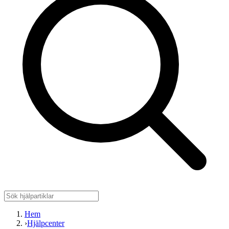
Hem
›
Hjälpcenter