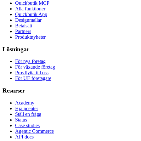
Quickbutik MCP
Alla funktioner
Quickbutik App
Designmallar
Betalsätt
Partners
Produktnyheter
Lösningar
För nya företag
För växande företag
Provflytta till oss
För UF-företagare
Resurser
Academy
Hjälpcenter
Ställ en fråga
Status
Case studies
Agentic Commerce
API docs