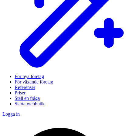
För nya företag
För växande företag
Referenser
Priser
Ställ en fråga
Starta webbutik
Logga in