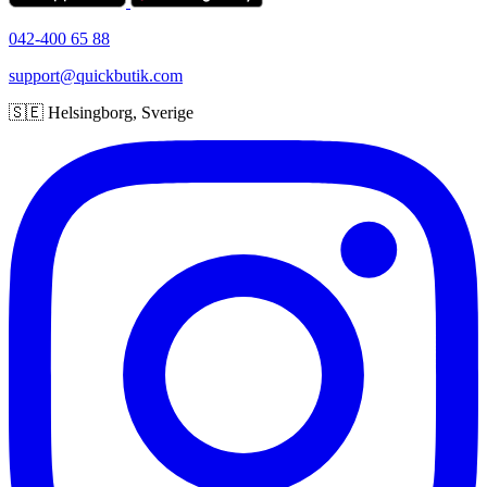
042-400 65 88
support@quickbutik.com
🇸🇪 Helsingborg, Sverige