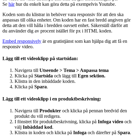
Se
här
hur du enkelt kan göra detta på exempelvis Youtube.
Koden som du klistrar in behöver vara responsiv för att den ska
anpassas till olika enheter. Om koden har en fast bredd angiven gör
detta att den vill hålla i bredden oavsett enhet. Säkerställ därför att
du använder dig av procent istället för px i HTML koden.
Embed responsively
är en gratistjänst som kan hjälpa dig att få en
responsiv video.
Lägg till ett videoklipp på startsidan
:
Navigera till
Utseende > Tema > Anpassa tema
Klicka på
Startsida
och lägg till
Egen sektion.
Klistra in den inbäddade koden.
Klicka på
Spara
.
Lägg till ett videoklipp i en produktbeskrivning
:
Navigera till
Produkter
och klicka på pennan bredvid den
produkt du vill redigera.
I fönstret för produktbeskrivning, klicka på
Infoga video
och
välj
Inbäddad kod
.
Klistra in koden och klicka på
Infoga
och därefter på
Spara
.