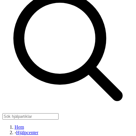
Hem
›
Hjälpcenter