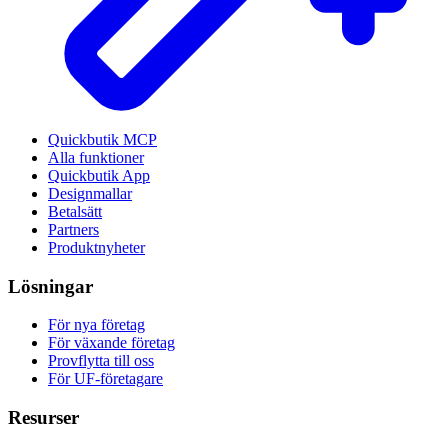
Quickbutik MCP
Alla funktioner
Quickbutik App
Designmallar
Betalsätt
Partners
Produktnyheter
Lösningar
För nya företag
För växande företag
Provflytta till oss
För UF-företagare
Resurser