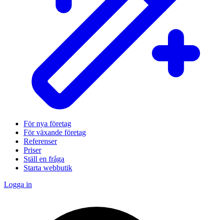
För nya företag
För växande företag
Referenser
Priser
Ställ en fråga
Starta webbutik
Logga in