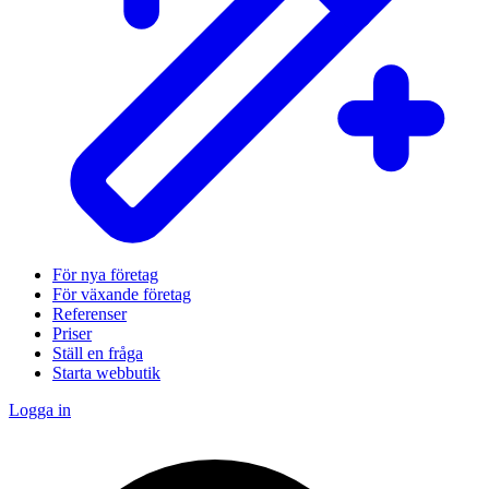
För nya företag
För växande företag
Referenser
Priser
Ställ en fråga
Starta webbutik
Logga in