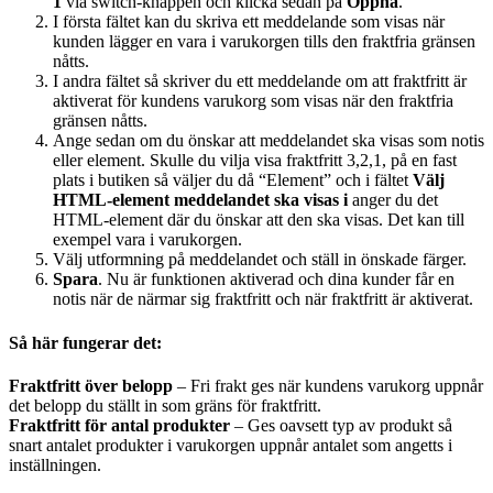
1
via switch-knappen och klicka sedan på
Öppna
.
I första fältet kan du skriva ett meddelande som visas när
kunden lägger en vara i varukorgen tills den fraktfria gränsen
nåtts.
I andra fältet så skriver du ett meddelande om att fraktfritt är
aktiverat för kundens varukorg som visas när den fraktfria
gränsen nåtts.
Ange sedan om du önskar att meddelandet ska visas som notis
eller element. Skulle du vilja visa fraktfritt 3,2,1, på en fast
plats i butiken så väljer du då “Element” och i fältet
Välj
HTML-element meddelandet ska visas i
anger du det
HTML-element där du önskar att den ska visas. Det kan till
exempel vara i varukorgen.
Välj utformning på meddelandet och ställ in önskade färger.
Spara
. Nu är funktionen aktiverad och dina kunder får en
notis när de närmar sig fraktfritt och när fraktfritt är aktiverat.
Så här fungerar det:
Fraktfritt över belopp
– Fri frakt ges när kundens varukorg uppnår
det belopp du ställt in som gräns för fraktfritt.
Fraktfritt för antal produkter
– Ges oavsett typ av produkt så
snart antalet produkter i varukorgen uppnår antalet som angetts i
inställningen.