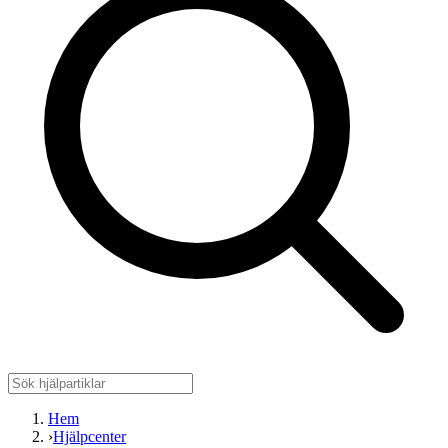
Hem
›
Hjälpcenter