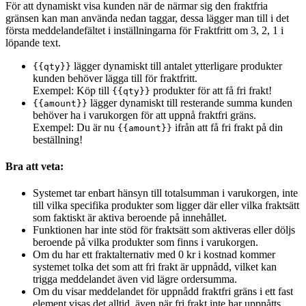
För att dynamiskt visa kunden när de närmar sig den fraktfria
gränsen kan man använda nedan taggar, dessa lägger man till i det
första meddelandefältet i inställningarna för Fraktfritt om 3, 2, 1 i
löpande text.
lägger dynamiskt till antalet ytterligare produkter
{{qty}}
kunden behöver lägga till för fraktfritt.
Exempel: Köp till
produkter för att få fri frakt!
{{qty}}
lägger dynamiskt till resterande summa kunden
{{amount}}
behöver ha i varukorgen för att uppnå fraktfri gräns.
Exempel: Du är nu
ifrån att få fri frakt på din
{{amount}}
beställning!
Bra att veta:
Systemet tar enbart hänsyn till totalsumman i varukorgen, inte
till vilka specifika produkter som ligger där eller vilka fraktsätt
som faktiskt är aktiva beroende på innehållet.
Funktionen har inte stöd för fraktsätt som aktiveras eller döljs
beroende på vilka produkter som finns i varukorgen.
Om du har ett fraktalternativ med 0 kr i kostnad kommer
systemet tolka det som att fri frakt är uppnådd, vilket kan
trigga meddelandet även vid lägre ordersumma.
Om du visar meddelandet för uppnådd fraktfri gräns i ett fast
element visas det alltid, även när fri frakt inte har uppnåtts.