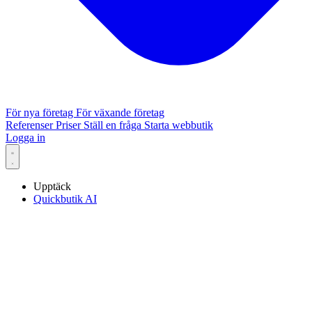
För nya företag
För växande företag
Referenser
Priser
Ställ en fråga
Starta webbutik
Logga in
Upptäck
Quickbutik AI