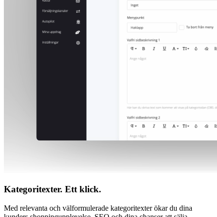
Kategoritexter. Ett klick.
Med relevanta och välformulerade kategoritexter ökar du dina
kunders shoppingupplevelse, SEO och dina chanser att sälja.