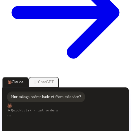
ChatGPT
Claude
Hur många ordrar hade vi förra månaden?
Quickbutik · get_orders
Förra månaden fick ni 1 284 ordrar, 12 %