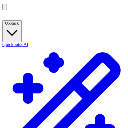
Upptäck
Quickbutik AI