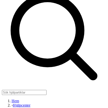
Hem
›
Hjälpcenter