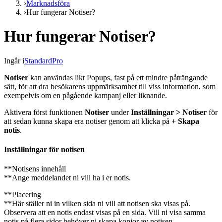
›
Marknadsföra
›
Hur fungerar Notiser?
Hur fungerar Notiser?
Ingår i
Standard
Pro
Notiser
kan användas likt Popups, fast på ett mindre påträngande
sätt, för att dra besökarens uppmärksamhet till viss information, som
exempelvis om en pågående kampanj eller liknande.
Aktivera först funktionen
Notiser
under
Inställningar > Notiser
för
att sedan kunna skapa era notiser genom att klicka på
+ Skapa
notis
.
Inställningar för notisen
**Notisens innehåll
**Ange meddelandet ni vill ha i er notis.
**Placering
**Här ställer ni in vilken sida ni vill att notisen ska visas på.
Observera att en notis endast visas på en sida. Vill ni visa samma
notis på flera sidor behöver ni skapa kopior av notisen.