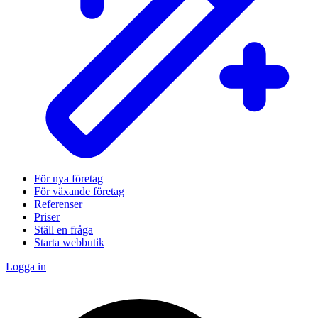
För nya företag
För växande företag
Referenser
Priser
Ställ en fråga
Starta webbutik
Logga in