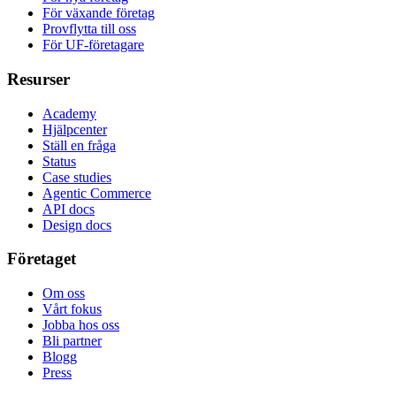
För växande företag
Provflytta till oss
För UF-företagare
Resurser
Academy
Hjälpcenter
Ställ en fråga
Status
Case studies
Agentic Commerce
API docs
Design docs
Företaget
Om oss
Vårt fokus
Jobba hos oss
Bli partner
Blogg
Press