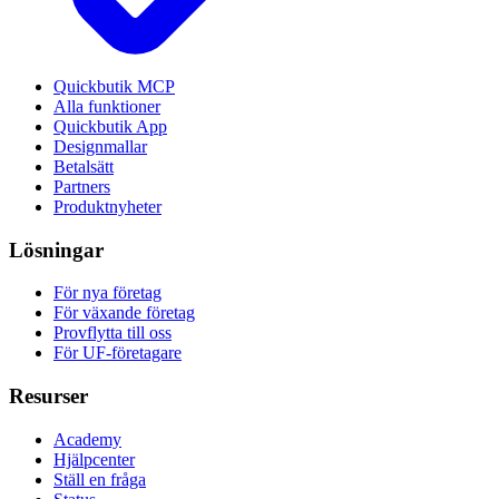
Quickbutik MCP
Alla funktioner
Quickbutik App
Designmallar
Betalsätt
Partners
Produktnyheter
Lösningar
För nya företag
För växande företag
Provflytta till oss
För UF-företagare
Resurser
Academy
Hjälpcenter
Ställ en fråga