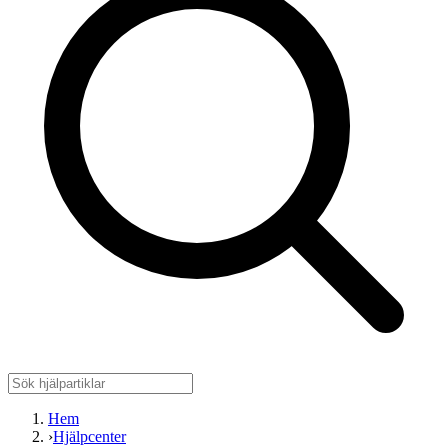
Hem
›
Hjälpcenter