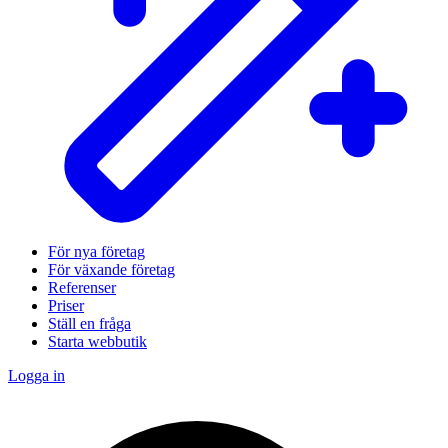
För nya företag
För växande företag
Referenser
Priser
Ställ en fråga
Starta webbutik
Logga in