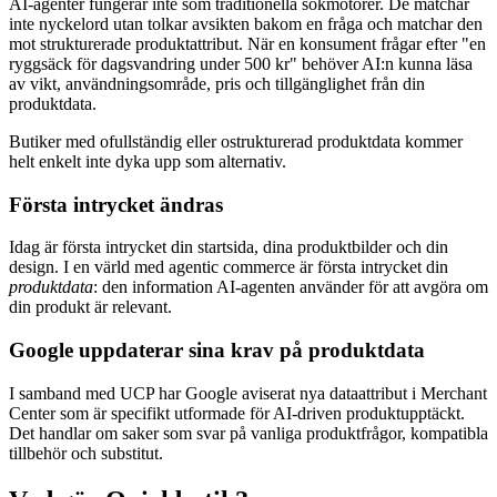
AI-agenter fungerar inte som traditionella sökmotorer. De matchar
inte nyckelord utan tolkar avsikten bakom en fråga och matchar den
mot strukturerade produktattribut. När en konsument frågar efter "en
ryggsäck för dagsvandring under 500 kr" behöver AI:n kunna läsa
av vikt, användningsområde, pris och tillgänglighet från din
produktdata.
Butiker med ofullständig eller ostrukturerad produktdata kommer
helt enkelt inte dyka upp som alternativ.
Första intrycket ändras
Idag är första intrycket din startsida, dina produktbilder och din
design. I en värld med agentic commerce är första intrycket din
produktdata
: den information AI-agenten använder för att avgöra om
din produkt är relevant.
Google uppdaterar sina krav på produktdata
I samband med UCP har Google aviserat nya dataattribut i Merchant
Center som är specifikt utformade för AI-driven produktupptäckt.
Det handlar om saker som svar på vanliga produktfrågor, kompatibla
tillbehör och substitut.