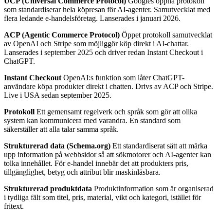
UCP (Universal Commerce Protocol)
Googles öppna protokoll
som standardiserar hela köpresan för AI-agenter. Samutvecklat med
flera ledande e-handelsföretag. Lanserades i januari 2026.
ACP (Agentic Commerce Protocol)
Öppet protokoll samutvecklat
av OpenAI och Stripe som möjliggör köp direkt i AI-chattar.
Lanserades i september 2025 och driver redan Instant Checkout i
ChatGPT.
Instant Checkout
OpenAI:s funktion som låter ChatGPT-
användare köpa produkter direkt i chatten. Drivs av ACP och Stripe.
Live i USA sedan september 2025.
Protokoll
Ett gemensamt regelverk och språk som gör att olika
system kan kommunicera med varandra. En standard som
säkerställer att alla talar samma språk.
Strukturerad data (Schema.org)
Ett standardiserat sätt att märka
upp information på webbsidor så att sökmotorer och AI-agenter kan
tolka innehållet. För e-handel innebär det att produkters pris,
tillgänglighet, betyg och attribut blir maskinläsbara.
Strukturerad produktdata
Produktinformation som är organiserad
i tydliga fält som titel, pris, material, vikt och kategori, istället för
fritext.