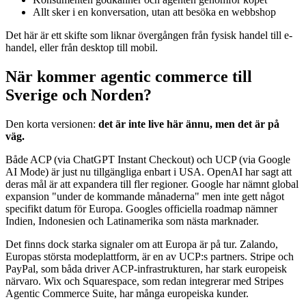
Allt sker i en konversation, utan att besöka en webbshop
Det här är ett skifte som liknar övergången från fysisk handel till e-
handel, eller från desktop till mobil.
När kommer agentic commerce till
Sverige och Norden?
Den korta versionen:
det är inte live här ännu, men det är på
väg.
Både ACP (via ChatGPT Instant Checkout) och UCP (via Google
AI Mode) är just nu tillgängliga enbart i USA. OpenAI har sagt att
deras mål är att expandera till fler regioner. Google har nämnt global
expansion "under de kommande månaderna" men inte gett något
specifikt datum för Europa. Googles officiella roadmap nämner
Indien, Indonesien och Latinamerika som nästa marknader.
Det finns dock starka signaler om att Europa är på tur. Zalando,
Europas största modeplattform, är en av UCP:s partners. Stripe och
PayPal, som båda driver ACP-infrastrukturen, har stark europeisk
närvaro. Wix och Squarespace, som redan integrerar med Stripes
Agentic Commerce Suite, har många europeiska kunder.