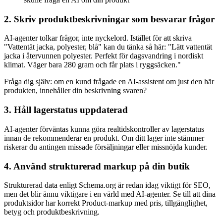
2. Skriv produktbeskrivningar som besvarar frågor
AI-agenter tolkar frågor, inte nyckelord. Istället för att skriva
"Vattentät jacka, polyester, blå" kan du tänka så här: "Lätt vattentät
jacka i återvunnen polyester. Perfekt för dagsvandring i nordiskt
klimat. Väger bara 280 gram och får plats i ryggsäcken."
Fråga dig själv: om en kund frågade en AI-assistent om just den här
produkten, innehåller din beskrivning svaren?
3. Håll lagerstatus uppdaterad
AI-agenter förväntas kunna göra realtidskontroller av lagerstatus
innan de rekommenderar en produkt. Om ditt lager inte stämmer
riskerar du antingen missade försäljningar eller missnöjda kunder.
4. Använd strukturerad markup på din butik
Strukturerad data enligt Schema.org är redan idag viktigt för SEO,
men det blir ännu viktigare i en värld med AI-agenter. Se till att dina
produktsidor har korrekt Product-markup med pris, tillgänglighet,
betyg och produktbeskrivning.