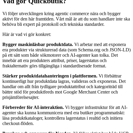
Vad gör Quickbutik?
Vi följer utvecklingen kring agentic commerce nära och bygger
aktivt för den här framtiden. Vårt mål är att du som handlare inte ska
behöva bli expert på protokoll och tekniska standarder.
Här är vad vi gör konkret:
Bygger maskinläsbar produktdata.
Vi arbetar med att exponera
era produkter via strukturerad data (som Schema.org och JSON-LD)
på ett sätt som både sökmotorer och AI-agenter kan tolka. Det
innebär att era produkters attribut, priser, lagerstatus och
fraktalternativ görs tillgängliga i standardiserade format.
Stärker produktdatahanteringen i plattformen.
Vi förbättrar
kontinuerligt hur produktdata lagras, valideras och exponeras. Det
handlar om allt från tydligare produktattribut och kategoriträd till
bättre stöd för produktfeeds mot Google Merchant Center och
prisjämförelsesajter.
Förbereder för AI-interaktion.
Vi bygger infrastruktur för att AI-
agenter ska kunna kommunicera med era butiker programmatiskt:
läsa produktkataloger, kontrollera lagerstatus i realtid och initiera
checkout-flöden.