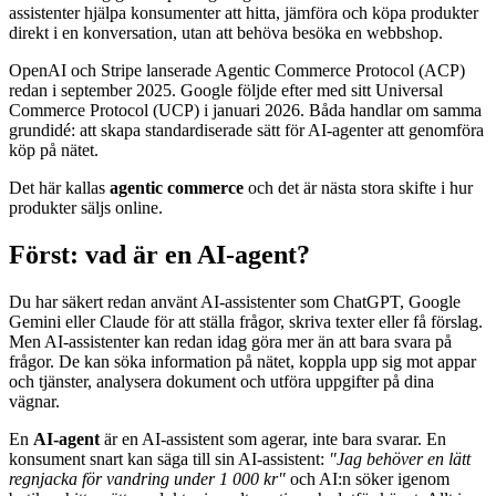
assistenter hjälpa konsumenter att hitta, jämföra och köpa produkter
direkt i en konversation, utan att behöva besöka en webbshop.
OpenAI och Stripe lanserade Agentic Commerce Protocol (ACP)
redan i september 2025. Google följde efter med sitt Universal
Commerce Protocol (UCP) i januari 2026. Båda handlar om samma
grundidé: att skapa standardiserade sätt för AI-agenter att genomföra
köp på nätet.
Det här kallas
agentic commerce
och det är nästa stora skifte i hur
produkter säljs online.
Först: vad är en AI-agent?
Du har säkert redan använt AI-assistenter som ChatGPT, Google
Gemini eller Claude för att ställa frågor, skriva texter eller få förslag.
Men AI-assistenter kan redan idag göra mer än att bara svara på
frågor. De kan söka information på nätet, koppla upp sig mot appar
och tjänster, analysera dokument och utföra uppgifter på dina
vägnar.
En
AI-agent
är en AI-assistent som agerar, inte bara svarar. En
konsument snart kan säga till sin AI-assistent:
"Jag behöver en lätt
regnjacka för vandring under 1 000 kr"
och AI:n söker igenom