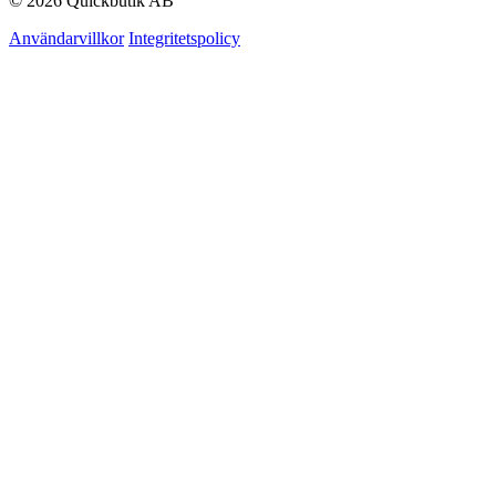
© 2026 Quickbutik AB
Användarvillkor
Integritetspolicy