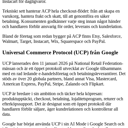
Instacart för dagligvaror.
Tekniskt sett hanterar ACP hela checkout-flödet: från att skapa en
varukorg, hantera frakt och skatt, till att genomföra en säker
betalning. Konsumenten godkänner varje steg innan något händer
och handlaren förblir ansvarig för order, leverans och kundrelation.
Bland de företag som redan bygger på ACP finns Etsy, Salesforce,
Walmart, Target, Instacart, Wix, Squarespace och PayPal.
Universal Commerce Protocol (UCP) från Google
UCP lanserades den 11 januari 2026 på National Retail Federation-
mässan och är ett öppet protokoll utvecklat av Google tillsammans
med en rad ledande e-handelsföretag och betalningsleverantörer. Det
stöds av över 20 globala partners, bland annat Visa, Mastercard,
American Express, PayPal, Stripe, Zalando och Flipkart.
UCP är bredare i sin ambition och täcker hela köpresan:
produktupptäckt, checkout, betalning, lojalitetsprogram, returer och
efterköpssupport. Det är designat som ett öppet protokoll där
handlaren förblir säljare, äger kundrelationen och kontrollerar all
data.
Google har börjat använda UCP i sin AI Mode i Google Search och