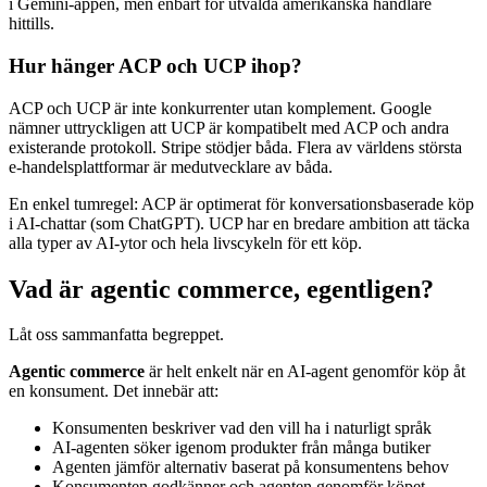
i Gemini-appen, men enbart för utvalda amerikanska handlare
hittills.
Hur hänger ACP och UCP ihop?
ACP och UCP är inte konkurrenter utan komplement. Google
nämner uttryckligen att UCP är kompatibelt med ACP och andra
existerande protokoll. Stripe stödjer båda. Flera av världens största
e-handelsplattformar är medutvecklare av båda.
En enkel tumregel: ACP är optimerat för konversationsbaserade köp
i AI-chattar (som ChatGPT). UCP har en bredare ambition att täcka
alla typer av AI-ytor och hela livscykeln för ett köp.
Vad är agentic commerce, egentligen?
Låt oss sammanfatta begreppet.
Agentic commerce
är helt enkelt när en AI-agent genomför köp åt
en konsument. Det innebär att:
Konsumenten beskriver vad den vill ha i naturligt språk
AI-agenten söker igenom produkter från många butiker
Agenten jämför alternativ baserat på konsumentens behov
Konsumenten godkänner och agenten genomför köpet