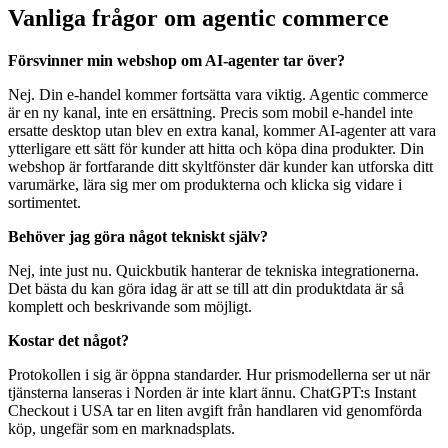
Vanliga frågor om agentic commerce
Försvinner min webshop om AI-agenter tar över?
Nej. Din e-handel kommer fortsätta vara viktig. Agentic commerce
är en ny kanal, inte en ersättning. Precis som mobil e-handel inte
ersatte desktop utan blev en extra kanal, kommer AI-agenter att vara
ytterligare ett sätt för kunder att hitta och köpa dina produkter. Din
webshop är fortfarande ditt skyltfönster där kunder kan utforska ditt
varumärke, lära sig mer om produkterna och klicka sig vidare i
sortimentet.
Behöver jag göra något tekniskt själv?
Nej, inte just nu. Quickbutik hanterar de tekniska integrationerna.
Det bästa du kan göra idag är att se till att din produktdata är så
komplett och beskrivande som möjligt.
Kostar det något?
Protokollen i sig är öppna standarder. Hur prismodellerna ser ut när
tjänsterna lanseras i Norden är inte klart ännu. ChatGPT:s Instant
Checkout i USA tar en liten avgift från handlaren vid genomförda
köp, ungefär som en marknadsplats.