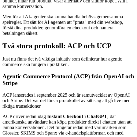
butiker, hittar rätt produkt, visar alternativ och slutför köpet. Allt i
samma konversation.
Men för att AI-agenter ska kunna handla behövs gemensamma
spelregler. Ett sätt för AI-agenten att "prata" med din webshop,
förstå dina produkter, genomföra en checkout och hantera
betalningen säkert.
Två stora protokoll: ACP och UCP
Just nu finns det två viktiga initiativ som definierar hur agentic
commerce ska fungera i praktiken.
Agentic Commerce Protocol (ACP) från OpenAI och
Stripe
ACP lanserades i september 2025 och är samutvecklat av OpenAI
och Stripe. Det var det första protokollet av sitt slag att gå live med
riktiga transaktioner.
ACP driver redan idag
Instant Checkout i ChatGPT
, där
amerikanska användare kan köpa produkter direkt i chatten utan att
lämna konversationen. Det fungerar redan med varumärken som
Glossier, SKIMS och Spanx via e-handelsplattformar, och med