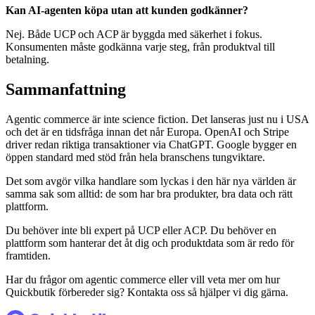
Kan AI-agenten köpa utan att kunden godkänner?
Nej. Både UCP och ACP är byggda med säkerhet i fokus.
Konsumenten måste godkänna varje steg, från produktval till
betalning.
Sammanfattning
Agentic commerce är inte science fiction. Det lanseras just nu i USA
och det är en tidsfråga innan det når Europa. OpenAI och Stripe
driver redan riktiga transaktioner via ChatGPT. Google bygger en
öppen standard med stöd från hela branschens tungviktare.
Det som avgör vilka handlare som lyckas i den här nya världen är
samma sak som alltid: de som har bra produkter, bra data och rätt
plattform.
Du behöver inte bli expert på UCP eller ACP. Du behöver en
plattform som hanterar det åt dig och produktdata som är redo för
framtiden.
Har du frågor om agentic commerce eller vill veta mer om hur
Quickbutik förbereder sig? Kontakta oss så hjälper vi dig gärna.