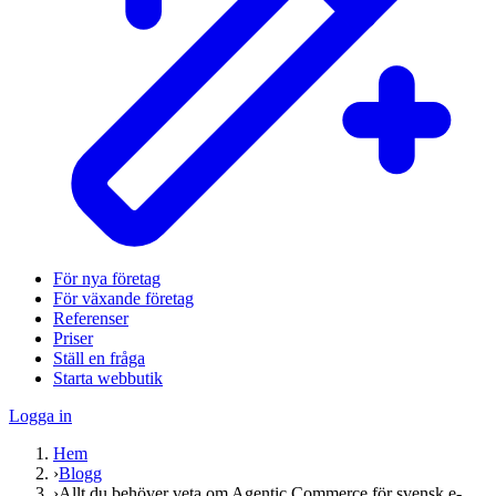
För nya företag
För växande företag
Referenser
Priser
Ställ en fråga
Starta webbutik
Logga in
Hem
›
Blogg
›
Allt du behöver veta om Agentic Commerce för svensk e-