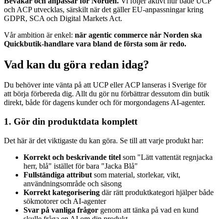
Bevakar och anpassar för Norden.
Vi följer aktivt hur både UCP
och ACP utvecklas, särskilt när det gäller EU-anpassningar kring
GDPR, SCA och Digital Markets Act.
Vår ambition är enkel:
när agentic commerce når Norden ska
Quickbutik-handlare vara bland de första som är redo.
Vad kan du göra redan idag?
Du behöver inte vänta på att UCP eller ACP lanseras i Sverige för
att börja förbereda dig. Allt du gör nu förbättrar dessutom din butik
direkt, både för dagens kunder och för morgondagens AI-agenter.
1. Gör din produktdata komplett
Det här är det viktigaste du kan göra. Se till att varje produkt har:
Korrekt och beskrivande titel
som "Lätt vattentät regnjacka
herr, blå" istället för bara "Jacka Blå"
Fullständiga attribut
som material, storlekar, vikt,
användningsområde och säsong
Korrekt kategorisering
där rätt produktkategori hjälper både
sökmotorer och AI-agenter
Svar på vanliga frågor
genom att tänka på vad en kund
skulle fråga en AI om din produkt