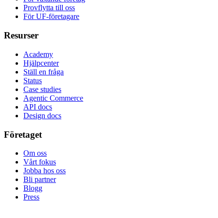
Provflytta till oss
För UF-företagare
Resurser
Academy
Hjälpcenter
Ställ en fråga
Status
Case studies
Agentic Commerce
API docs
Design docs
Företaget
Om oss
Vårt fokus
Jobba hos oss
Bli partner
Blogg
Press