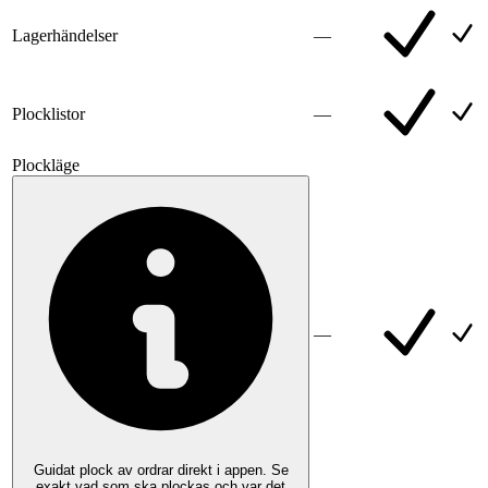
Lagerhändelser
—
Plocklistor
—
Plockläge
—
Guidat plock av ordrar direkt i appen. Se
exakt vad som ska plockas och var det