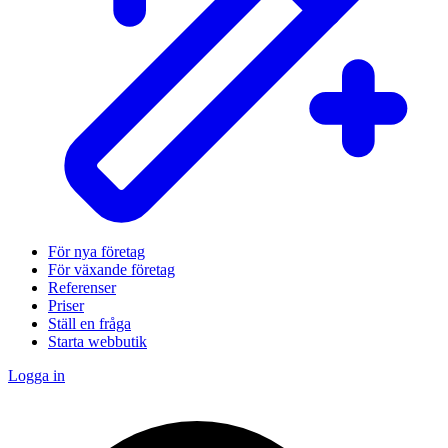
För nya företag
För växande företag
Referenser
Priser
Ställ en fråga
Starta webbutik
Logga in