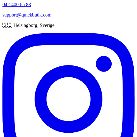
042-400 65 88
support@quickbutik.com
🇸🇪 Helsingborg, Sverige