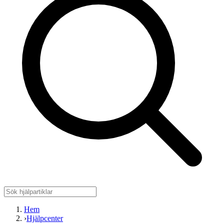
Hem
›
Hjälpcenter