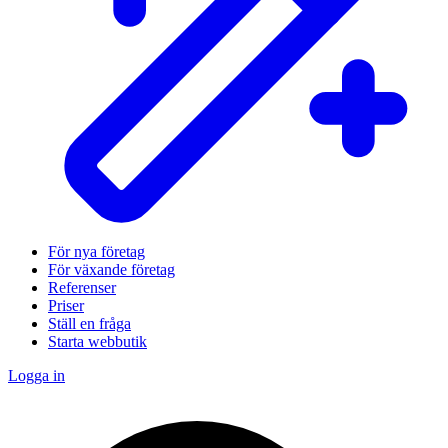
För nya företag
För växande företag
Referenser
Priser
Ställ en fråga
Starta webbutik
Logga in