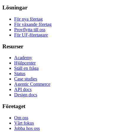
Lösningar
För nya företag
För växande företag
Provflytta till oss
För UF-företagare
Resurser
Academy
Hjälpcenter
Ställ en fråga
Status
Case studies
Agentic Commerce
API docs
Design docs
Företaget
Om oss
Vårt fokus
Jobba hos oss