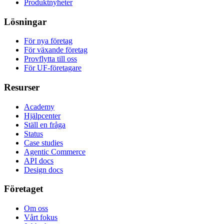
Produktnyheter
Lösningar
För nya företag
För växande företag
Provflytta till oss
För UF-företagare
Resurser
Academy
Hjälpcenter
Ställ en fråga
Status
Case studies
Agentic Commerce
API docs
Design docs
Företaget
Om oss
Vårt fokus