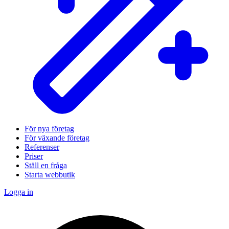
För nya företag
För växande företag
Referenser
Priser
Ställ en fråga
Starta webbutik
Logga in