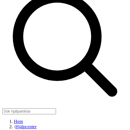
Hem
›
Hjälpcenter