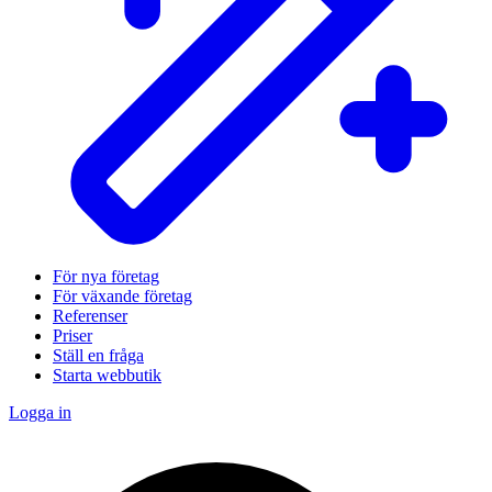
För nya företag
För växande företag
Referenser
Priser
Ställ en fråga
Starta webbutik
Logga in