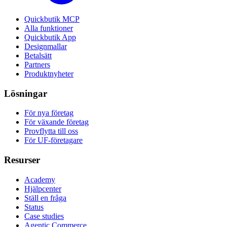
Quickbutik MCP
Alla funktioner
Quickbutik App
Designmallar
Betalsätt
Partners
Produktnyheter
Lösningar
För nya företag
För växande företag
Provflytta till oss
För UF-företagare
Resurser
Academy
Hjälpcenter
Ställ en fråga
Status
Case studies
Agentic Commerce