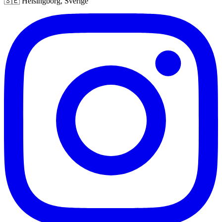
🇸🇪 Helsingborg, Sverige