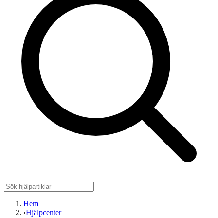
Hem
›
Hjälpcenter