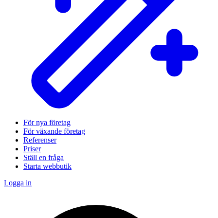
För nya företag
För växande företag
Referenser
Priser
Ställ en fråga
Starta webbutik
Logga in