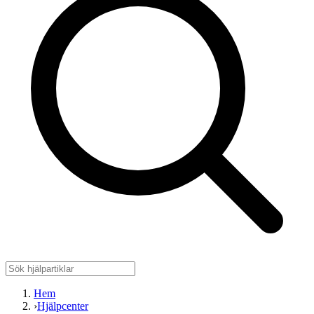
Hem
›
Hjälpcenter