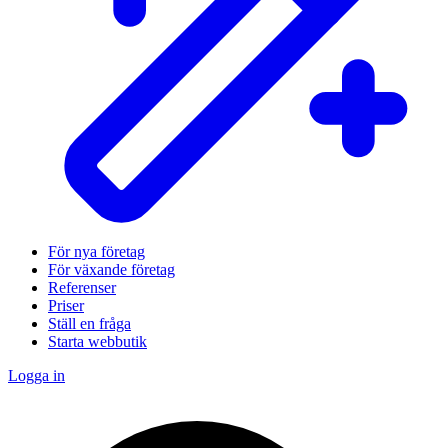
För nya företag
För växande företag
Referenser
Priser
Ställ en fråga
Starta webbutik
Logga in