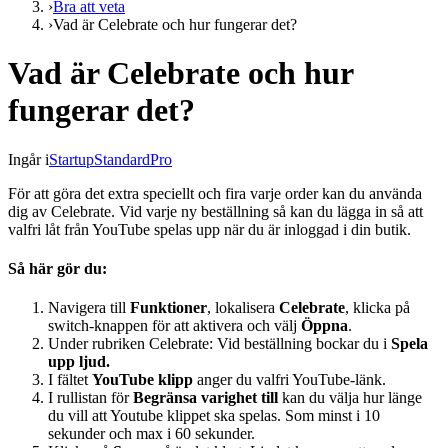
›
Bra att veta
›
Vad är Celebrate och hur fungerar det?
Vad är Celebrate och hur
fungerar det?
Ingår i
Startup
Standard
Pro
För att göra det extra speciellt och fira varje order kan du använda
dig av Celebrate. Vid varje ny beställning så kan du lägga in så att
valfri låt från YouTube spelas upp när du är inloggad i din butik.
Så här gör du:
Navigera till
Funktioner
, lokalisera
Celebrate
, klicka på
switch-knappen för att aktivera och välj
Öppna
.
Under rubriken Celebrate: Vid beställning bockar du i
Spela
upp ljud.
I fältet
YouTube klipp
anger du valfri YouTube-länk.
I rullistan för
Begränsa varighet till
kan du välja hur länge
du vill att Youtube klippet ska spelas. Som minst i 10
sekunder och max i 60 sekunder.