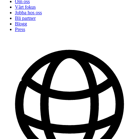
Om oss
Vårt fokus
Jobba hos oss
Bli partner
Blogg
Press