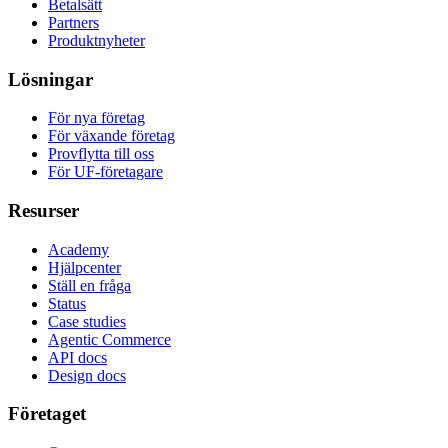
Betalsätt
Partners
Produktnyheter
Lösningar
För nya företag
För växande företag
Provflytta till oss
För UF-företagare
Resurser
Academy
Hjälpcenter
Ställ en fråga
Status
Case studies
Agentic Commerce
API docs
Design docs
Företaget