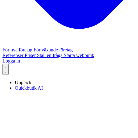
För nya företag
För växande företag
Referenser
Priser
Ställ en fråga
Starta webbutik
Logga in
Upptäck
Quickbutik AI