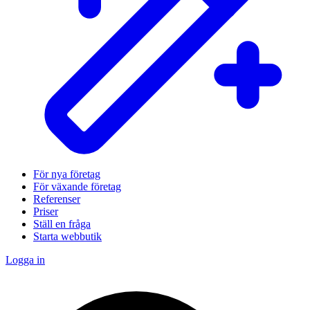
För nya företag
För växande företag
Referenser
Priser
Ställ en fråga
Starta webbutik
Logga in