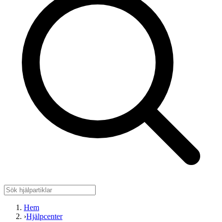
Hem
›
Hjälpcenter