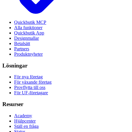
Quickbutik MCP
Alla funktioner
Quickbutik App
Designmallar
Betalsätt
Partners
Produktnyheter
Lösningar
För nya företag
För växande företag
Provflytta till oss
För UF-företagare
Resurser
Academy
Hjälpcenter
Ställ en fråga
Status