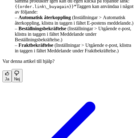
samma produkter igen kan du egen klicka på föjlande länk:
*Taggen kan användaa i något
{{order.link\_buyagain}}
av följande:
–
Automatisk återkoppling
(Inställningar > Automatisk
återkoppling, klistra in taggen i fältet E-postens meddelande.)
–
Beställningsbekräftelse
(Inställningar > Utgående e-post,
klistra in taggen i fältet Meddelande under
Beställningsbekräftelse.)
–
Fraktbekräftelse
(Inställningar > Utgående e-post, klistra
in taggen i fältet Meddelande under Fraktbekräftelse.)
Var denna artikel till hjälp?
Ja
Nej