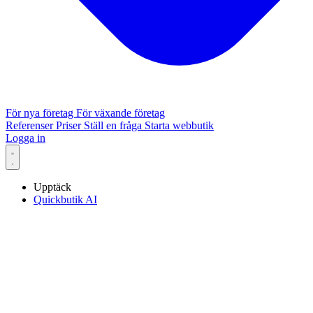
För nya företag
För växande företag
Referenser
Priser
Ställ en fråga
Starta webbutik
Logga in
Upptäck
Quickbutik AI