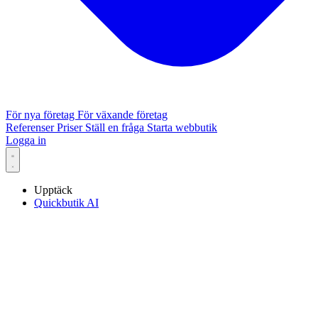
För nya företag
För växande företag
Referenser
Priser
Ställ en fråga
Starta webbutik
Logga in
Upptäck
Quickbutik AI