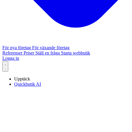
För nya företag
För växande företag
Referenser
Priser
Ställ en fråga
Starta webbutik
Logga in
Upptäck
Quickbutik AI