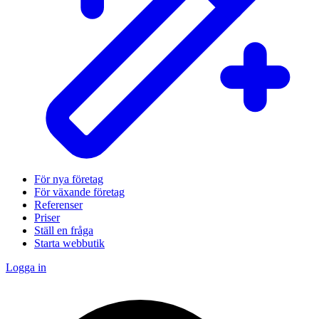
För nya företag
För växande företag
Referenser
Priser
Ställ en fråga
Starta webbutik
Logga in