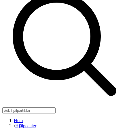
Hem
›
Hjälpcenter