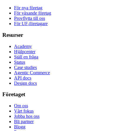
För nya företag
För växande företag
Provflytta till oss
För UF-företagare
Resurser
Academy
Hjälpcenter
Ställ en fråga
Status
Case studies
Agentic Commerce
API docs
Design docs
Företaget
Om oss
Vårt fokus
Jobba hos oss
Bli partner
Blogg