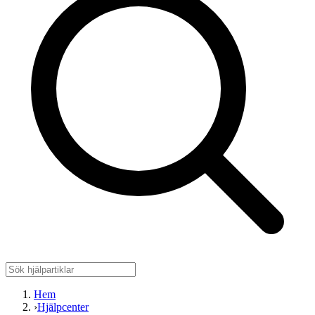
Hem
›
Hjälpcenter