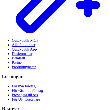
Quickbutik MCP
Alla funktioner
Quickbutik App
Designmallar
Betalsätt
Partners
Produktnyheter
Lösningar
För nya företag
För växande företag
Provflytta till oss
För UF-företagare
Resurser