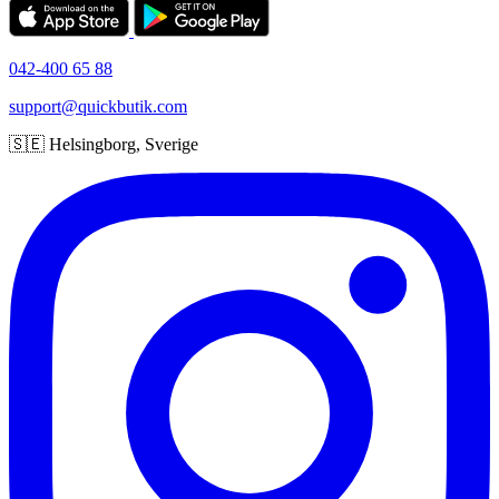
042-400 65 88
support@quickbutik.com
🇸🇪 Helsingborg, Sverige