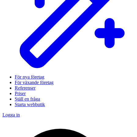
För nya företag
För växande företag
Referenser
Priser
Ställ en fråga
Starta webbutik
Logga in