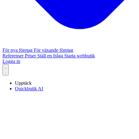
För nya företag
För växande företag
Referenser
Priser
Ställ en fråga
Starta webbutik
Logga in
Upptäck
Quickbutik AI