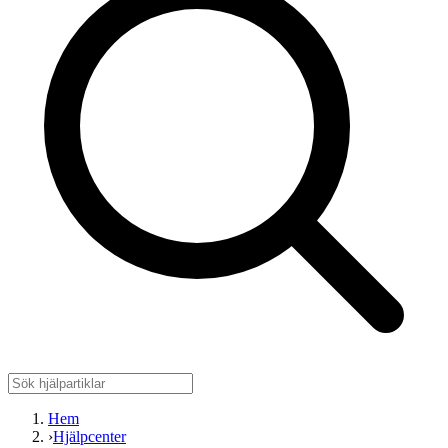
Hem
›
Hjälpcenter