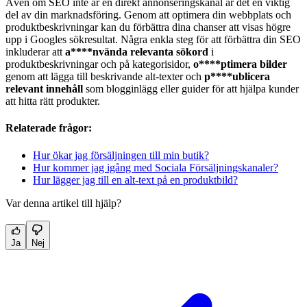
Även om SEO inte är en direkt annonseringskanal är det en viktig
del av din marknadsföring. Genom att optimera din webbplats och
produktbeskrivningar kan du förbättra dina chanser att visas högre
upp i Googles sökresultat. Några enkla steg för att förbättra din SEO
inkluderar att
a****nvända relevanta sökord
i
produktbeskrivningar och på kategorisidor,
o****ptimera bilder
genom att lägga till beskrivande alt-texter och
p****ublicera
relevant innehåll
som blogginlägg eller guider för att hjälpa kunder
att hitta rätt produkter.
Relaterade frågor:
Hur ökar jag försäljningen till min butik?
Hur kommer jag igång med Sociala Försäljningskanaler?
Hur lägger jag till en alt-text på en produktbild?
Var denna artikel till hjälp?
Ja
Nej