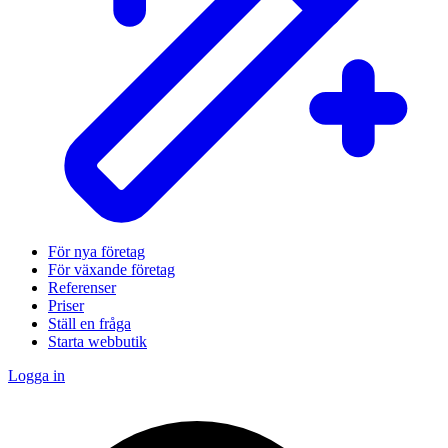
För nya företag
För växande företag
Referenser
Priser
Ställ en fråga
Starta webbutik
Logga in