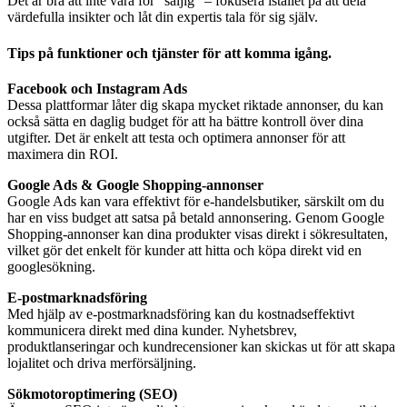
Det är bra att inte vara för “säljig” – fokusera istället på att dela
värdefulla insikter och låt din expertis tala för sig själv.
Tips på funktioner och tjänster för att komma igång.
Facebook och Instagram Ads
Dessa plattformar låter dig skapa mycket riktade annonser, du kan
också sätta en daglig budget för att ha bättre kontroll över dina
utgifter. Det är enkelt att testa och optimera annonser för att
maximera din ROI.
Google Ads & Google Shopping-annonser
Google Ads kan vara effektivt för e-handelsbutiker, särskilt om du
har en viss budget att satsa på betald annonsering. Genom Google
Shopping-annonser kan dina produkter visas direkt i sökresultaten,
vilket gör det enkelt för kunder att hitta och köpa direkt vid en
googlesökning.
E-postmarknadsföring
Med hjälp av e-postmarknadsföring kan du kostnadseffektivt
kommunicera direkt med dina kunder. Nyhetsbrev,
produktlanseringar och kundrecensioner kan skickas ut för att skapa
lojalitet och driva merförsäljning.
Sökmotoroptimering (SEO)