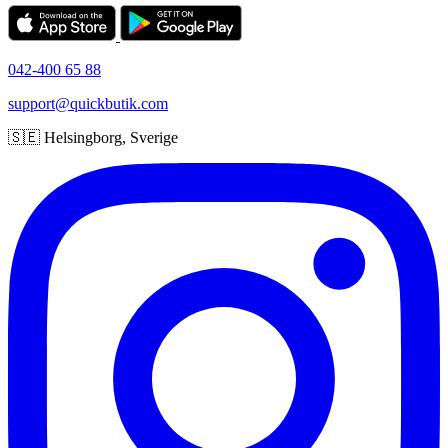
042-400 65 88
support@quickbutik.com
🇸🇪 Helsingborg, Sverige