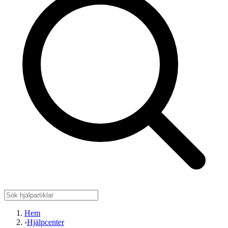
Hem
›
Hjälpcenter