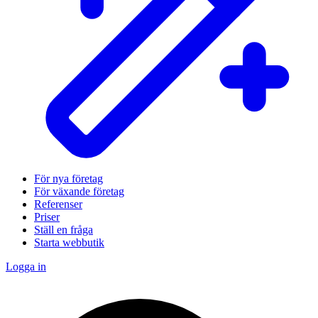
För nya företag
För växande företag
Referenser
Priser
Ställ en fråga
Starta webbutik
Logga in