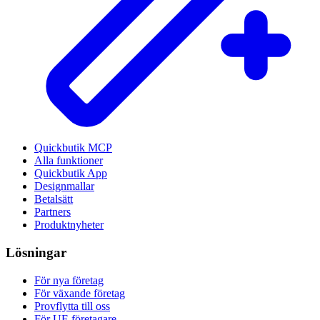
Quickbutik MCP
Alla funktioner
Quickbutik App
Designmallar
Betalsätt
Partners
Produktnyheter
Lösningar
För nya företag
För växande företag
Provflytta till oss
För UF-företagare