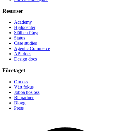
Resurser
Academy
Hjälpcenter
Ställ en fråga
Status
Case studies
Agentic Commerce
API docs
Design docs
Företaget
Om oss
Vårt fokus
Jobba hos oss
Bli partner
Blogg
Press