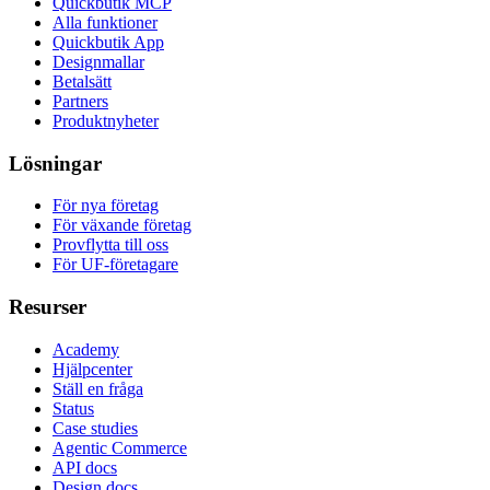
Quickbutik MCP
Alla funktioner
Quickbutik App
Designmallar
Betalsätt
Partners
Produktnyheter
Lösningar
För nya företag
För växande företag
Provflytta till oss
För UF-företagare
Resurser
Academy
Hjälpcenter
Ställ en fråga
Status
Case studies
Agentic Commerce
API docs
Design docs