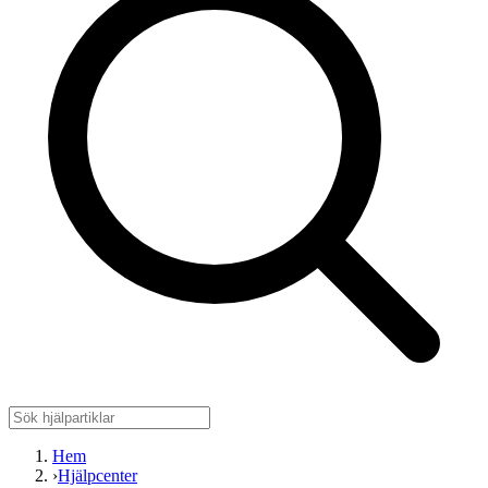
Hem
›
Hjälpcenter