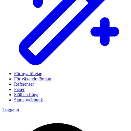
För nya företag
För växande företag
Referenser
Priser
Ställ en fråga
Starta webbutik
Logga in