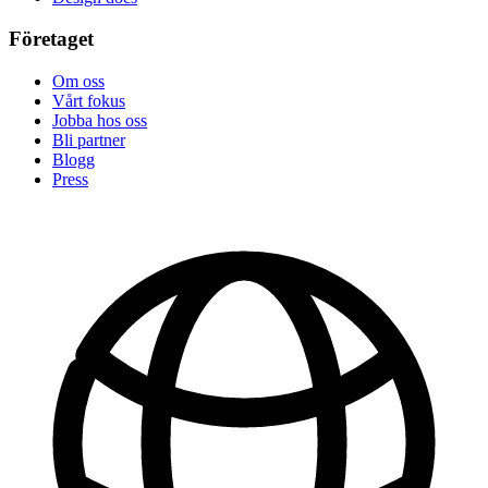
Företaget
Om oss
Vårt fokus
Jobba hos oss
Bli partner
Blogg
Press