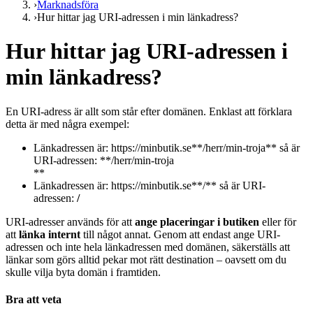
›
Marknadsföra
›
Hur hittar jag URI-adressen i min länkadress?
Hur hittar jag URI-adressen i
min länkadress?
En URI-adress är allt som står efter domänen. Enklast att förklara
detta är med några exempel:
Länkadressen är: https://minbutik.se**/herr/min-troja** så är
URI-adressen: **/herr/min-troja
**
Länkadressen är: https://minbutik.se**/** så är URI-
adressen:
/
URI-adresser används för att
ange placeringar i butiken
eller för
att
länka internt
till något annat. Genom att endast ange URI-
adressen och inte hela länkadressen med domänen, säkerställs att
länkar som görs alltid pekar mot rätt destination – oavsett om du
skulle vilja byta domän i framtiden.
Bra att veta