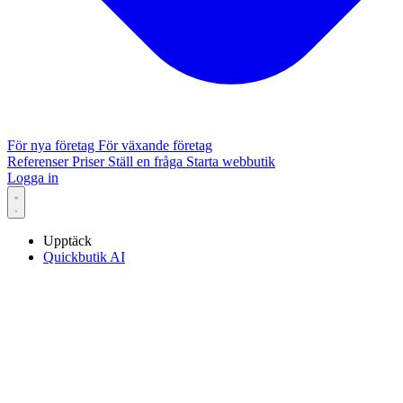
För nya företag
För växande företag
Referenser
Priser
Ställ en fråga
Starta webbutik
Logga in
Upptäck
Quickbutik AI