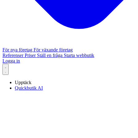
För nya företag
För växande företag
Referenser
Priser
Ställ en fråga
Starta webbutik
Logga in
Upptäck
Quickbutik AI