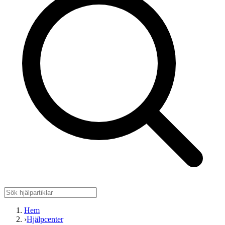
Hem
›
Hjälpcenter