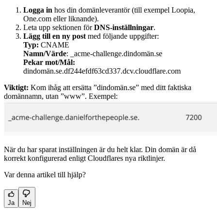
Logga in
hos din domänleverantör (till exempel Loopia,
One.com eller liknande).
Leta upp sektionen för
DNS-inställningar
.
Lägg till en ny post
med följande uppgifter:
Typ:
CNAME
Namn/Värde
: _acme-challenge.dindomän.se
Pekar mot/Mål:
dindomän.se.df244efdf63cd337.dcv.cloudflare.com
Viktigt:
Kom ihåg att ersätta ”dindomän.se” med ditt faktiska
domännamn, utan ”www”. Exempel:
När du har sparat inställningen är du helt klar. Din domän är då
korrekt konfigurerad enligt Cloudflares nya riktlinjer.
Var denna artikel till hjälp?
Ja
Nej