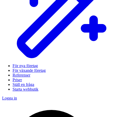
För nya företag
För växande företag
Referenser
Priser
Ställ en fråga
Starta webbutik
Logga in