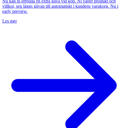
Nu kan ni erbjuda en extra gåva vid köp. Ni väljer produkt och
villkor, sen läggs gåvan till automatiskt i kundens varukorg. Nu i
early preview.
Les mer