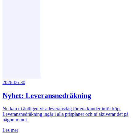
2026-06-30
Nyhet: Leveransnedräkning
Nu kan ni äntligen visa leveransdag för era kunder inför köp.
Leveransnedräkning ingår i alla prisplaner och ni aktiverar det på
någon minut.
Les mer