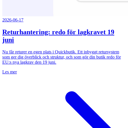
2026-06-17
Returhantering: redo för lagkravet 19
juni
Nu får returer en egen plats i Quickbutik. Ett inbyggt retursystem
som ger dig överblick och struktur, och som gör din butik redo för
EU:s nya lagkrav den 19 juni.
Les mer