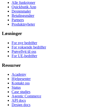
Alle funksjoner
Quickbutik App
Designmaler
Betalingsmåter
Partners
Produktnyheter
Løsninger
For nye bedrifter
For voksende bedrifter
Prøveflytt til oss
For UE-bedrifter
Ressurser
Academy
Hjelpesenter
Kontakt oss
Status
Case studies
Agentic Commerce
API docs
Design docs