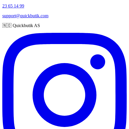
23 65 14 99
support@quickbutik.com
🇳🇴 Quickbutik AS