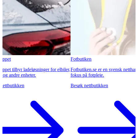
Fotbutiken
ilbyr ladeløsninger for elbiler,
Fotbutiken.se er en svensk netthandel m
ndre enheter.
fokus på fotpleie.
tikken
Besøk nettbutikken