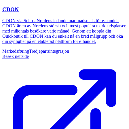
CDON
CDON via Sello - Nordens ledande marknadsplats för e-handel.
CDON är en av Nordens största och mest populära marknadsplatser,
med miljontals besökare varje månad. Genom att koppla din
Quickbutik till CDON kan du enkelt nå en bred målgrupp och öka
din synlighet på en etablerad plattform för e-handel.
Markedsføring
Tredjepartsintegrasjon
Besøk nettside