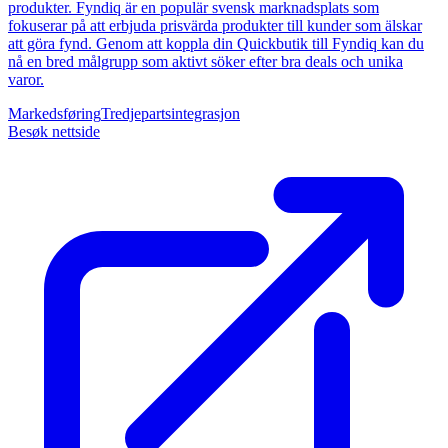
produkter. Fyndiq är en populär svensk marknadsplats som
fokuserar på att erbjuda prisvärda produkter till kunder som älskar
att göra fynd. Genom att koppla din Quickbutik till Fyndiq kan du
nå en bred målgrupp som aktivt söker efter bra deals och unika
varor.
Markedsføring
Tredjepartsintegrasjon
Besøk nettside