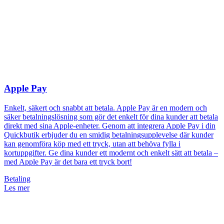
Apple Pay
Enkelt, säkert och snabbt att betala. Apple Pay är en modern och
säker betalningslösning som gör det enkelt för dina kunder att betala
direkt med sina Apple-enheter. Genom att integrera Apple Pay i din
Quickbutik erbjuder du en smidig betalningsupplevelse där kunder
kan genomföra köp med ett tryck, utan att behöva fylla i
kortuppgifter. Ge dina kunder ett modernt och enkelt sätt att betala –
med Apple Pay är det bara ett tryck bort!
Betaling
Les mer