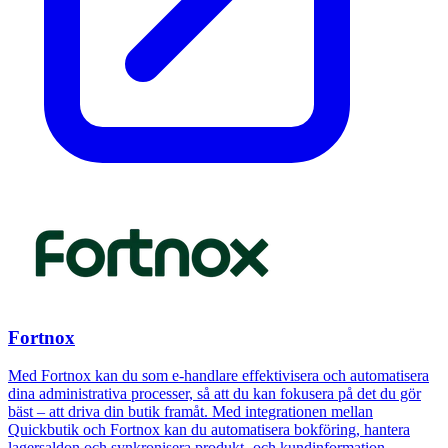
Fortnox
Med Fortnox kan du som e-handlare effektivisera och automatisera
dina administrativa processer, så att du kan fokusera på det du gör
bäst – att driva din butik framåt. Med integrationen mellan
Quickbutik och Fortnox kan du automatisera bokföring, hantera
lagersaldon och synkronisera produkt- och kundinformation.