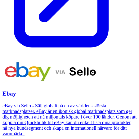
Ebay
eBay via Sello - Sälj globalt på en av världens största
marknadsplatser. eBay är en ikonisk global marknadsplats som ger
dig möjligheten att nå miljontals köpare i över 190 länder. Genom att
koppla din Quickbutik till eBay kan du enkelt lista dina produkter,
nå nya kundsegment och skapa en internationell närvaro för ditt
varumärke.