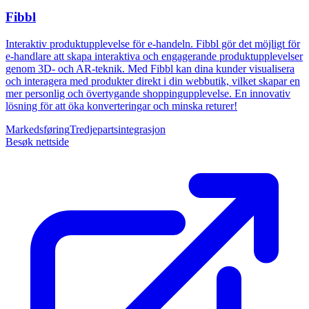
Fibbl
Interaktiv produktupplevelse för e-handeln. Fibbl gör det möjligt för
e-handlare att skapa interaktiva och engagerande produktupplevelser
genom 3D- och AR-teknik. Med Fibbl kan dina kunder visualisera
och interagera med produkter direkt i din webbutik, vilket skapar en
mer personlig och övertygande shoppingupplevelse. En innovativ
lösning för att öka konverteringar och minska returer!
Markedsføring
Tredjepartsintegrasjon
Besøk nettside