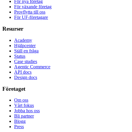
För nya företag
För växande företag
Provflytta till oss
För UF-företagare
Resurser
Academy
Hjälpcenter
Ställ en fråga
Status
Case studies
Agentic Commerce
API docs
Design docs
Företaget
Om oss
Vårt fokus
Jobba hos oss
Bli partner
Blogg
Press