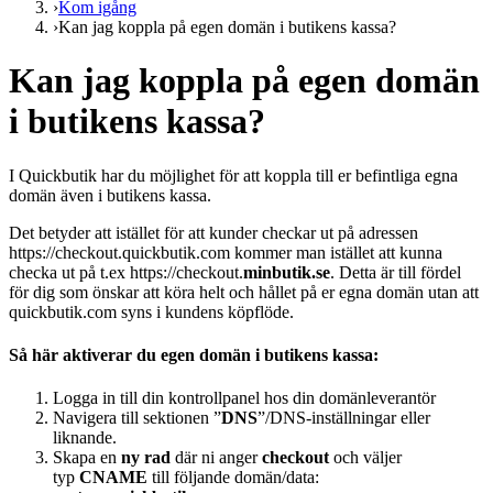
›
Kom igång
›
Kan jag koppla på egen domän i butikens kassa?
Kan jag koppla på egen domän
i butikens kassa?
I Quickbutik har du möjlighet för att koppla till er befintliga egna
domän även i butikens kassa.
Det betyder att istället för att kunder checkar ut på adressen
https://checkout.quickbutik.com kommer man istället att kunna
checka ut på t.ex https://checkout.
minbutik.se
. Detta är till fördel
för dig som önskar att köra helt och hållet på er egna domän utan att
quickbutik.com syns i kundens köpflöde.
Så här aktiverar du egen domän i butikens kassa:
Logga in till din kontrollpanel hos din domänleverantör
Navigera till sektionen ”
DNS
”/DNS-inställningar eller
liknande.
Skapa en
ny rad
där ni anger
checkout
och väljer
typ
CNAME
till följande domän/data: