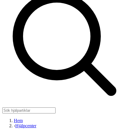
Hem
›
Hjälpcenter