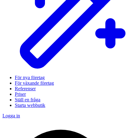
För nya företag
För växande företag
Referenser
Priser
Ställ en fråga
Starta webbutik
Logga in