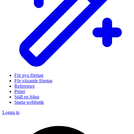
För nya företag
För växande företag
Referenser
Priser
Ställ en fråga
Starta webbutik
Logga in