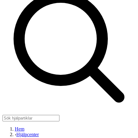
Hem
›
Hjälpcenter