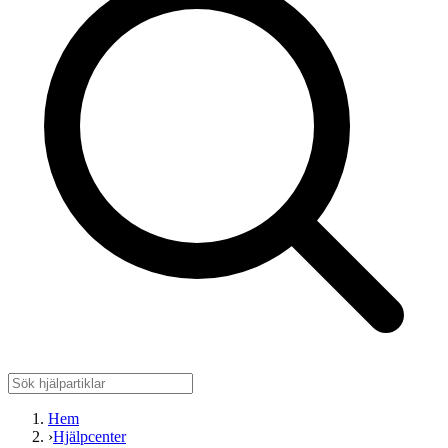
Hem
›
Hjälpcenter