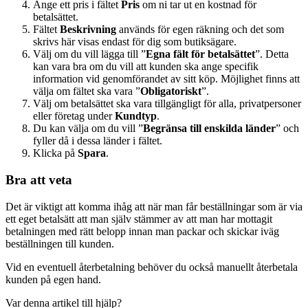
Ange ett pris i fältet
Pris
om ni tar ut en kostnad för
betalsättet.
Fältet
Beskrivning
används för egen räkning och det som
skrivs här visas endast för dig som butiksägare.
Välj om du vill lägga till ”
Egna fält för betalsättet
”. Detta
kan vara bra om du vill att kunden ska ange specifik
information vid genomförandet av sitt köp. Möjlighet finns att
välja om fältet ska vara ”
Obligatoriskt
”.
Välj om betalsättet ska vara tillgängligt för alla, privatpersoner
eller företag under
Kundtyp
.
Du kan välja om du vill ”
Begränsa till enskilda länder
” och
fyller då i dessa länder i fältet.
Klicka på
Spara
.
Bra att veta
Det är viktigt att komma ihåg att när man får beställningar som är via
ett eget betalsätt att man själv stämmer av att man har mottagit
betalningen med rätt belopp innan man packar och skickar iväg
beställningen till kunden.
Vid en eventuell återbetalning behöver du också manuellt återbetala
kunden på egen hand.
Var denna artikel till hjälp?