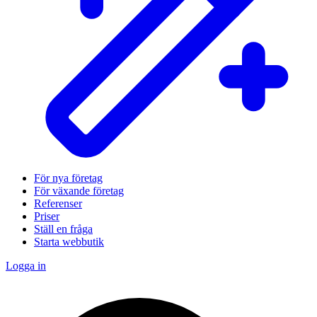
För nya företag
För växande företag
Referenser
Priser
Ställ en fråga
Starta webbutik
Logga in