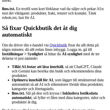
direkt.
llms.txt.
En textfil som kort förklarar vad du säljer och pekar AI:n
mot det viktigaste: produkter, frakt, returer och kontakt. Tänk
robots.txt, fast för AI.
Så fixar Quickbutik det åt dig
automatiskt
Om du driver din e-handel via
Quickbutik
fixar du allt detta på
några minuter, då allt redan finns inbyggt. Logga in, gå till
Inställningar > Synlighet
så hittar du
AI-synlighet
med de tre
delarna vi just nämnde:
Tillåt AI-botar att läsa innehåll
, så att ChatGPT, Claude
och Gemini kan besöka din butik och rekommendera dina
produkter.
Optimera innehåll för AI
, som lägger till strukturerad data
automatiskt så att AI och sökmotorer förstår dina produkter,
kategorier och företagsinfo.
llms.txt.
Slå på den och kryssa i
Inkludera butiksdata
automatiskt
, så fyller vi filen med dina kategorier, sidor och
produkter åt dig.