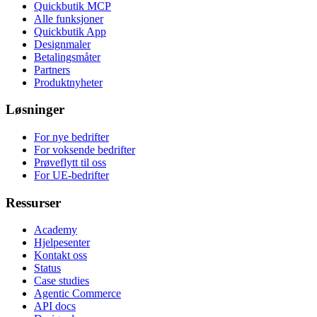
Quickbutik MCP
Alle funksjoner
Quickbutik App
Designmaler
Betalingsmåter
Partners
Produktnyheter
Løsninger
For nye bedrifter
For voksende bedrifter
Prøveflytt til oss
For UE-bedrifter
Ressurser
Academy
Hjelpesenter
Kontakt oss
Status
Case studies
Agentic Commerce
API docs