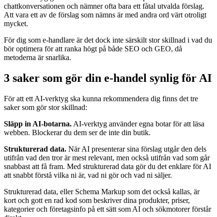
chattkonversationen och nämner ofta bara ett fåtal utvalda förslag.
Att vara ett av de förslag som nämns är med andra ord värt otroligt
mycket.
För dig som e-handlare är det dock inte särskilt stor skillnad i vad du
bör optimera för att ranka högt på både SEO och GEO, då
metoderna är snarlika.
3 saker som gör din e-handel synlig för AI
För att ett AI-verktyg ska kunna rekommendera dig finns det tre
saker som gör stor skillnad:
Släpp in AI-botarna.
AI-verktyg använder egna botar för att läsa
webben. Blockerar du dem ser de inte din butik.
Strukturerad data.
När AI presenterar sina förslag utgår den dels
utifrån vad den tror är mest relevant, men också utifrån vad som går
snabbast att få fram. Med strukturerad data gör du det enklare för AI
att snabbt förstå vilka ni är, vad ni gör och vad ni säljer.
Strukturerad data, eller Schema Markup som det också kallas, är
kort och gott en rad kod som beskriver dina produkter, priser,
kategorier och företagsinfo på ett sätt som AI och sökmotorer förstår