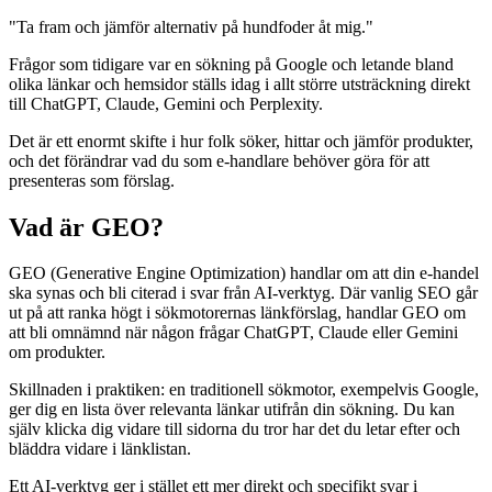
"Ta fram och jämför alternativ på hundfoder åt mig."
Frågor som tidigare var en sökning på Google och letande bland
olika länkar och hemsidor ställs idag i allt större utsträckning direkt
till ChatGPT, Claude, Gemini och Perplexity.
Det är ett enormt skifte i hur folk söker, hittar och jämför produkter,
och det förändrar vad du som e-handlare behöver göra för att
presenteras som förslag.
Vad är GEO?
GEO (Generative Engine Optimization) handlar om att din e-handel
ska synas och bli citerad i svar från AI-verktyg. Där vanlig SEO går
ut på att ranka högt i sökmotorernas länkförslag, handlar GEO om
att bli omnämnd när någon frågar ChatGPT, Claude eller Gemini
om produkter.
Skillnaden i praktiken: en traditionell sökmotor, exempelvis Google,
ger dig en lista över relevanta länkar utifrån din sökning. Du kan
själv klicka dig vidare till sidorna du tror har det du letar efter och
bläddra vidare i länklistan.
Ett AI-verktyg ger i stället ett mer direkt och specifikt svar i