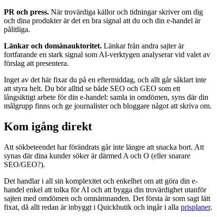
PR och press.
När trovärdiga källor och tidningar skriver om dig
och dina produkter är det en bra signal att du och din e-handel är
pålitliga.
Länkar och domänauktoritet.
Länkar från andra sajter är
fortfarande en stark signal som AI-verktygen analyserar vid valet av
förslag att presentera.
Inget av det här fixar du på en eftermiddag, och allt går såklart inte
att styra helt. Du bör alltid se både SEO och GEO som ett
långsiktigt arbete för din e-handel: samla in omdömen, syns där din
målgrupp finns och ge journalister och bloggare något att skriva om.
Kom igång direkt
Att sökbeteendet har förändrats går inte längre att snacka bort. Att
synas där dina kunder söker är därmed A och O (eller snarare
SEO/GEO?).
Det handlar i all sin komplexitet och enkelhet om att göra din e-
handel enkel att tolka för AI och att bygga din trovärdighet utanför
sajten med omdömen och omnämnanden. Det första är som sagt lätt
fixat, då allt redan är inbyggt i Quickbutik och ingår i alla
prisplaner
.