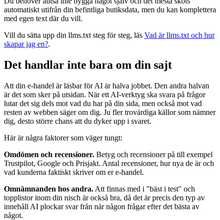
Du behöver alltså inte bygga något själv och det mesta sköts
automatiskt utifrån din befintliga butiksdata, men du kan komplettera
med egen text där du vill.
Vill du sätta upp din llms.txt steg för steg, läs
Vad är llms.txt och hur
skapar jag en?
.
Det handlar inte bara om din sajt
Att din e-handel är läsbar för AI är halva jobbet. Den andra halvan
är det som sker på utsidan. När ett AI-verktyg ska svara på frågor
lutar det sig dels mot vad du har på din sida, men också mot vad
resten av webben säger om dig. Ju fler trovärdiga källor som nämner
dig, desto större chans att du dyker upp i svaret.
Här är några faktorer som väger tungt:
Omdömen och recensioner.
Betyg och recensioner på till exempel
Trustpilot, Google och Prisjakt. Antal recensioner, hur nya de är och
vad kunderna faktiskt skriver om er e-handel.
Omnämnanden hos andra.
Att finnas med i "bäst i test" och
topplistor inom din nisch är också bra, då det är precis den typ av
innehåll AI plockar svar från när någon frågar efter det bästa av
något.